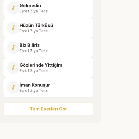
Gelmedin
music_note
Eşref Ziya Terzi
Hüzün Türküsü
music_note
Eşref Ziya Terzi
Biz Biliriz
music_note
Eşref Ziya Terzi
Gözlerinde Yittiğim
music_note
Eşref Ziya Terzi
İman Konuşur
music_note
Eşref Ziya Terzi
Tüm Eserleri Gör