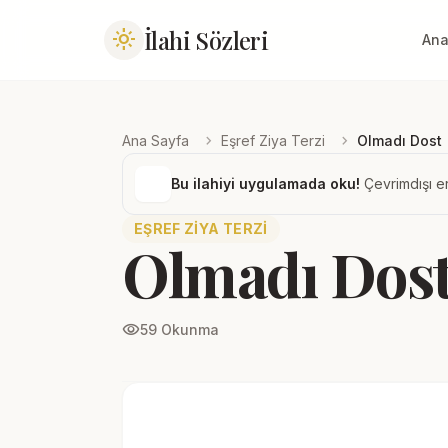
İlahi Sözleri
light_mode
Ana
chevron_right
chevron_right
Ana Sayfa
Eşref Ziya Terzi
Olmadı Dost
Bu ilahiyi uygulamada oku!
Çevrimdışı er
EŞREF ZIYA TERZI
Olmadı Dos
visibility
59 Okunma