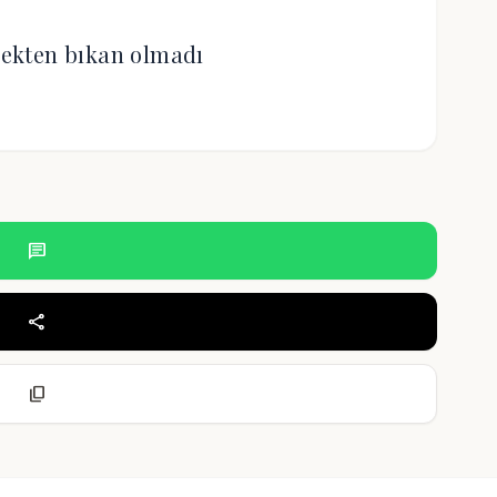
ekten bıkan olmadı
chat
share
content_copy