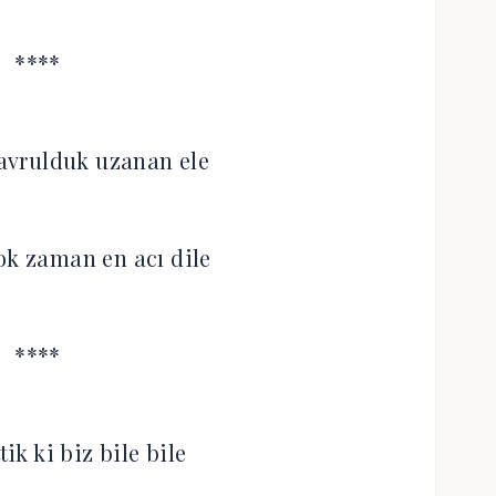
****
avrulduk uzanan ele
ok zaman en acı dile
****
ik ki biz bile bile