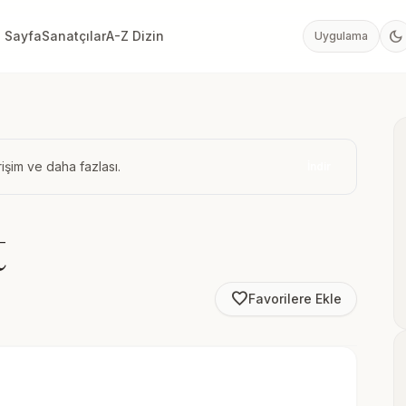
dark_mode
 Sayfa
Sanatçılar
A-Z Dizin
Uygulama
işim ve daha fazlası.
İndir
t
favorite_border
Favorilere Ekle