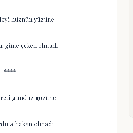
deyi hüznün yüzüne
ir güne çeken olmadı
****
sreti gündüz gözüne
rdına bakan olmadı