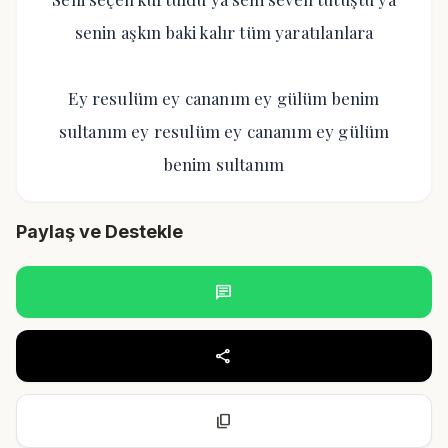
senin aşkın baki kalır tüm yaratılanlara
Ey resulüm ey cananım ey gülüm benim
sultanım ey resulüm ey cananım ey gülüm
benim sultanım
Paylaş ve Destekle
chat
share
content_copy