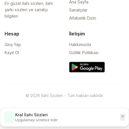
Ana Sayfa
En güzel ilahi sözleri, ilahi
şarkı sözleri ve sanatçı
Sanatçılar
bilgileri
Alfabetik Dizin
Hesap
İletişim
Giriş Yap
Hakkımızda
Kayıt Ol
Gizlilik Politikası
© 2026 İlahi Sözleri - Tüm hakları saklıdır.
Kral İlahi Sözleri
close
İndir
Uygulamayı ücretsiz indir