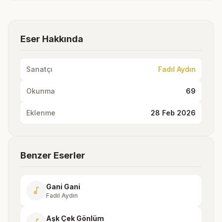
Eser Hakkında
Sanatçı
Fadıl Aydın
Okunma
69
Eklenme
28 Feb 2026
Benzer Eserler
Gani Gani
music_note
Fadıl Aydın
Aşk Çek Gönlüm