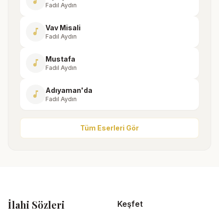
music_note
Fadıl Aydın
Vav Misali
music_note
Fadıl Aydın
Mustafa
music_note
Fadıl Aydın
Adıyaman'da
music_note
Fadıl Aydın
Tüm Eserleri Gör
İlahi Sözleri
Keşfet