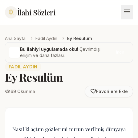
menu
İlahi Sözleri
light_mode
chevron_right
chevron_right
Ana Sayfa
Fadıl Aydın
Ey Resulüm
Bu ilahiyi uygulamada oku!
Çevrimdışı
İndir
erişim ve daha fazlası.
FADIL AYDIN
Ey Resulüm
favorite_border
visibility
69 Okunma
Favorilere Ekle
Nasıl ki açtım gözlerimi nurun verilmiş dünyaya