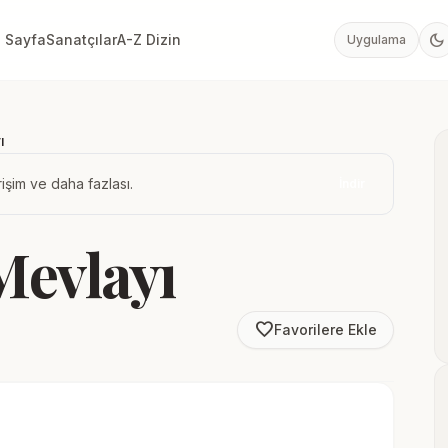
dark_mode
 Sayfa
Sanatçılar
A-Z Dizin
Uygulama
ı
işim ve daha fazlası.
İndir
Mevlayı
favorite_border
Favorilere Ekle