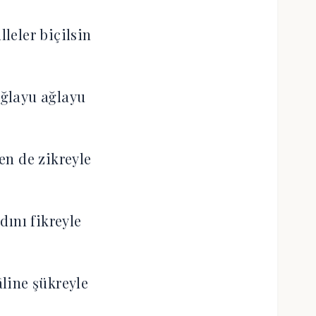
lleler biçilsin
ğlayu ağlayu
en de zikreyle
dını fikreyle
âline şükreyle