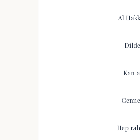
Al Hak
Dilde
Kan a
Cennet
Hep rah