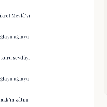
ikret Mevlâ’yı
ğlayu ağlayu
t kuru sevdâyı
ğlayu ağlayu
Hakk’ın zâtını