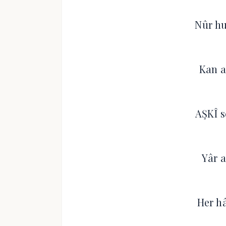
Nûr hu
Kan a
AŞKÎ s
Yâr a
Her h