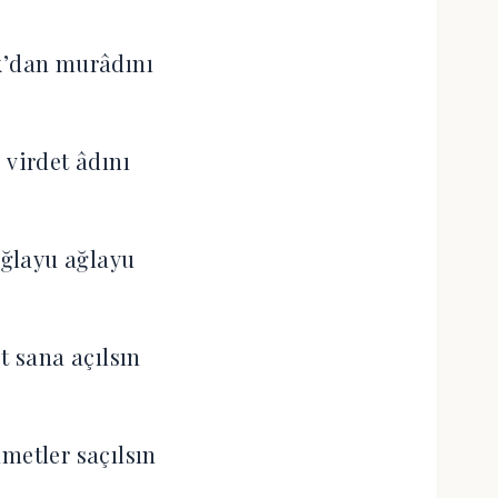
k’dan murâdını
 virdet âdını
ğlayu ağlayu
 sana açılsın
metler saçılsın