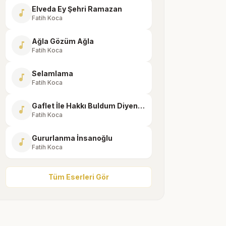
Elveda Ey Şehri Ramazan
music_note
Fatih Koca
Ağla Gözüm Ağla
music_note
Fatih Koca
Selamlama
music_note
Fatih Koca
Gaflet İle Hakkı Buldum Diyenler
music_note
Fatih Koca
Gururlanma İnsanoğlu
music_note
Fatih Koca
Tüm Eserleri Gör