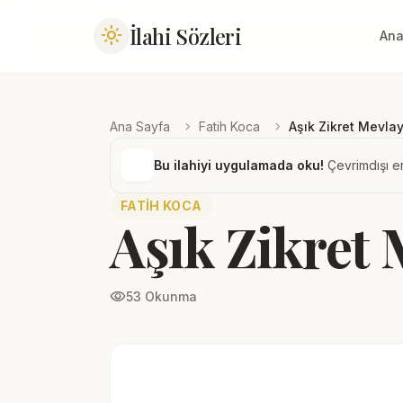
İlahi Sözleri
light_mode
Ana
chevron_right
chevron_right
Ana Sayfa
Fatih Koca
Aşık Zikret Mevlay
Bu ilahiyi uygulamada oku!
Çevrimdışı er
FATIH KOCA
Aşık Zikret 
visibility
53 Okunma