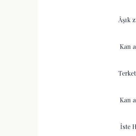
Âşık z
Kan a
Terke
Kan a
İste 