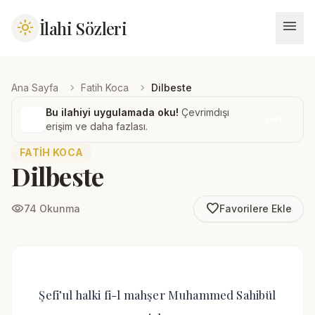
menu
İlahi Sözleri
light_mode
chevron_right
chevron_right
Ana Sayfa
Fatih Koca
Dilbeste
Bu ilahiyi uygulamada oku!
Çevrimdışı
İndir
erişim ve daha fazlası.
FATIH KOCA
Dilbeste
favorite_border
visibility
74 Okunma
Favorilere Ekle
Şefi’ul halki fi-l mahşer Muhammed Sahibül