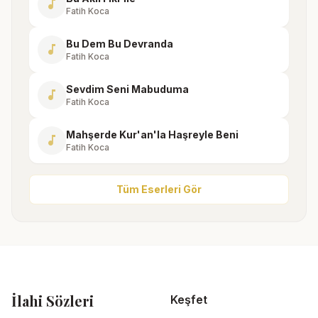
music_note
Fatih Koca
Bu Dem Bu Devranda
music_note
Fatih Koca
Sevdim Seni Mabuduma
music_note
Fatih Koca
Mahşerde Kur'an'la Haşreyle Beni
music_note
Fatih Koca
Tüm Eserleri Gör
İlahi Sözleri
Keşfet