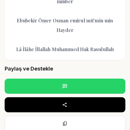
minber
Ebubekir Ömer Osman emirul mü’min min
Hayder
Lâ İlâhe İllallah Muhammed Hak Rasulullah
Paylaş ve Destekle
chat
share
content_copy