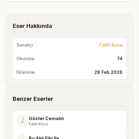
Eser Hakkında
Sanatçı
Fatih Koca
Okunma
74
Eklenme
28 Feb 2026
Benzer Eserler
Göster Cemalin
music_note
Fatih Koca
Bu Aklı Fikr İle