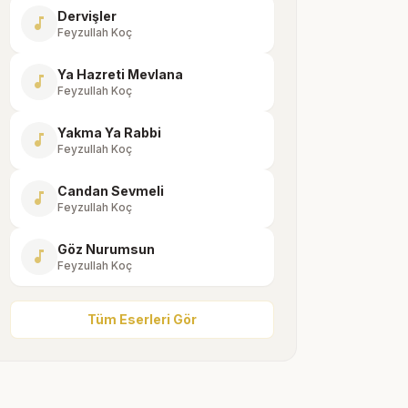
Dervişler
music_note
Feyzullah Koç
Ya Hazreti Mevlana
music_note
Feyzullah Koç
Yakma Ya Rabbi
music_note
Feyzullah Koç
Candan Sevmeli
music_note
Feyzullah Koç
Göz Nurumsun
music_note
Feyzullah Koç
Tüm Eserleri Gör