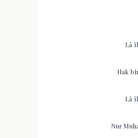
Lâ i
Hak bir
Lâ i
Nur Muh