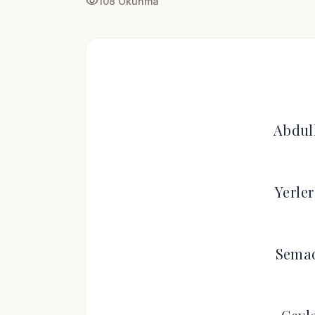
visibility
108 Okunma
Abdul
Yerler
Semad