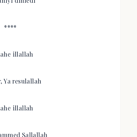
aniyi dinledi
****
lahe illallah
, Ya resulallah
lahe illallah
ammed Sallallah