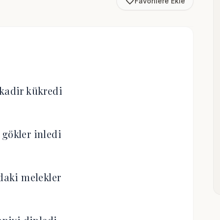
favorite_border
Favorilere Ekle
kadir kükredi
 gökler inledi
aki melekler