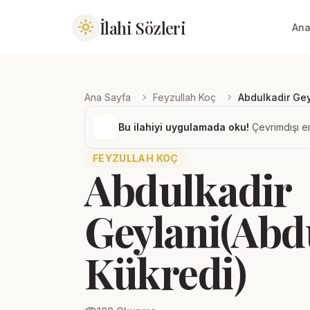
İlahi Sözleri
light_mode
Ana
chevron_right
chevron_right
Ana Sayfa
Feyzullah Koç
Abdulkadir Gey
Bu ilahiyi uygulamada oku!
Çevrimdışı er
FEYZULLAH KOÇ
Abdulkadir
Geylani(Abd
Kükredi)