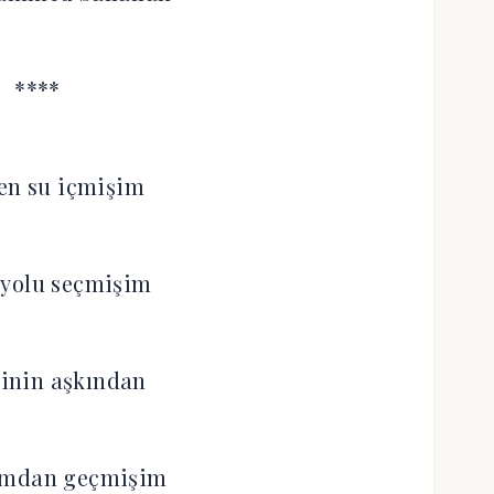
****
en su içmişim
 yolu seçmişim
inin aşkından
ımdan geçmişim