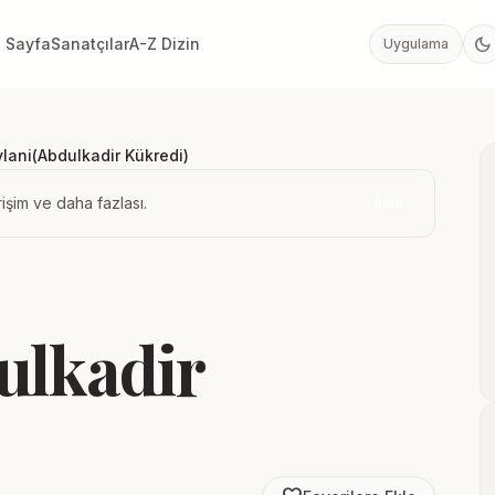
dark_mode
 Sayfa
Sanatçılar
A-Z Dizin
Uygulama
lani(Abdulkadir Kükredi)
işim ve daha fazlası.
İndir
ulkadir