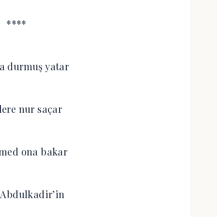
****
a durmuş yatar
ere nur saçar
med ona bakar
 Abdulkadir’in