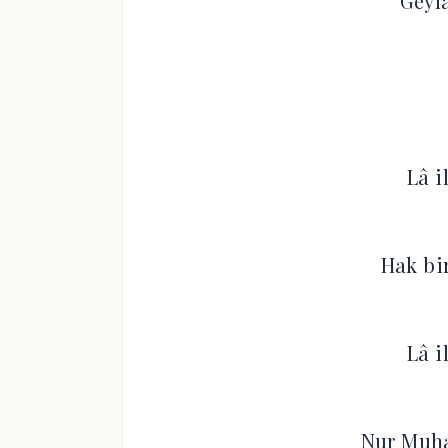
Geyl
Lâ i
Hak bir
Lâ i
Nur Muh