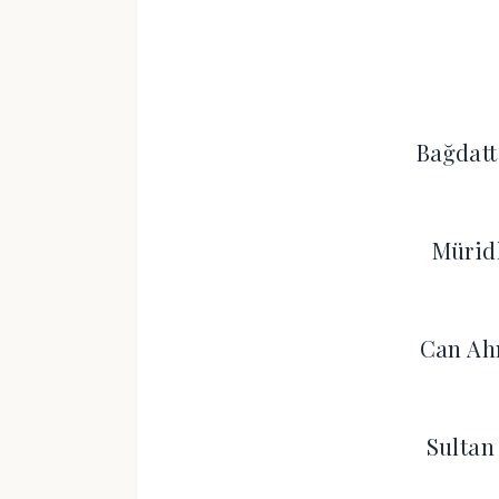
Bağdatt
Müridl
Can Ah
Sultan