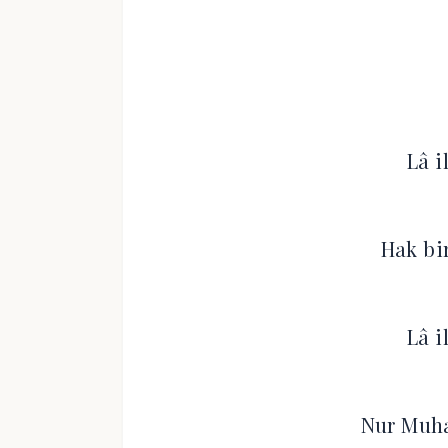
Lâ i
Hak bir
Lâ i
Nur Muh