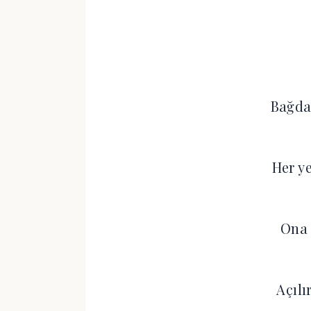
Bağdat
Her y
Ona 
Açılı