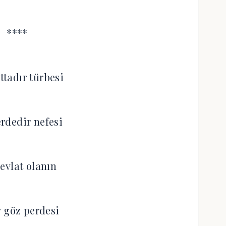
****
tadır türbesi
erdedir nefesi
evlat olanın
r göz perdesi