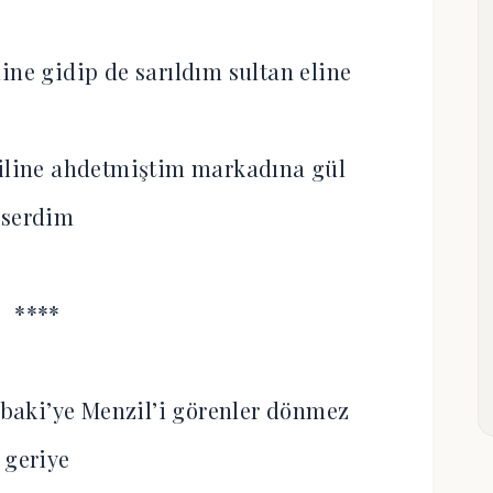
ine gidip de sarıldım sultan eline
diline ahdetmiştim markadına gül
serdim
****
aki’ye Menzil’i görenler dönmez
geriye