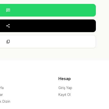
chat
share
content_copy
Hesap
yfa
Giriş Yap
ar
Kayıt Ol
k Dizin