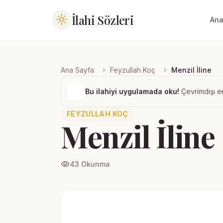
İlahi Sözleri
light_mode
Ana
chevron_right
chevron_right
Ana Sayfa
Feyzullah Koç
Menzil İline
Bu ilahiyi uygulamada oku!
Çevrimdışı er
FEYZULLAH KOÇ
Menzil İline
visibility
43 Okunma