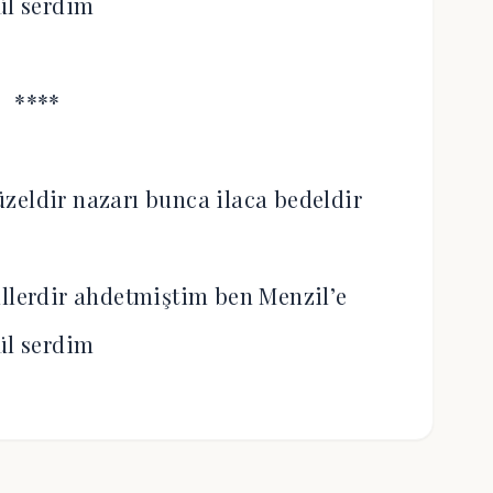
ül serdim
****
zeldir nazarı bunca ilaca bedeldir
llerdir ahdetmiştim ben Menzil’e
ül serdim