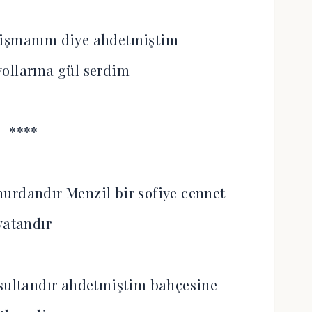
pişmanım diye ahdetmiştim
ollarına gül serdim
****
urdandır Menzil bir sofiye cennet
vatandır
sultandır ahdetmiştim bahçesine