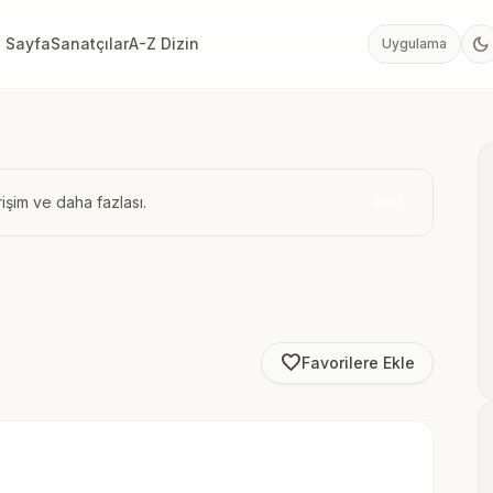
dark_mode
 Sayfa
Sanatçılar
A-Z Dizin
Uygulama
işim ve daha fazlası.
İndir
favorite_border
Favorilere Ekle