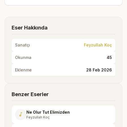
Eser Hakkında
Sanatçı
Feyzullah Koç
Okunma
45
Eklenme
28 Feb 2026
Benzer Eserler
Ne Olur Tut Elimizden
music_note
Feyzullah Koç