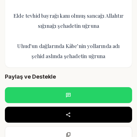
Elde tevhid bayrağı kanı olmuş sancağı Allahtır
sığınağı şehadetin uğruna
Uhud’un dağlarında Kâbe’nin yollarında adı
şehid aslında şehadetin uğruna
Paylaş ve Destekle
chat
share
content_copy