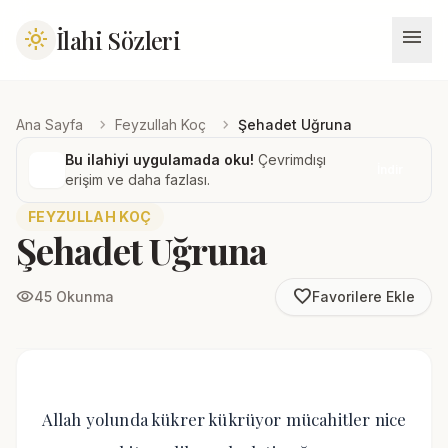
menu
İlahi Sözleri
light_mode
chevron_right
chevron_right
Ana Sayfa
Feyzullah Koç
Şehadet Uğruna
Bu ilahiyi uygulamada oku!
Çevrimdışı
İndir
erişim ve daha fazlası.
FEYZULLAH KOÇ
Şehadet Uğruna
favorite_border
visibility
45 Okunma
Favorilere Ekle
Allah yolunda kükrer kükrüyor mücahitler nice