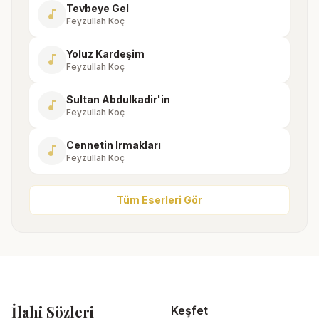
Tevbeye Gel
music_note
Feyzullah Koç
Yoluz Kardeşim
music_note
Feyzullah Koç
Sultan Abdulkadir'in
music_note
Feyzullah Koç
Cennetin Irmakları
music_note
Feyzullah Koç
Tüm Eserleri Gör
İlahi Sözleri
Keşfet