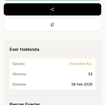
share
content_copy
Eser Hakkında
Sanatçı
Feyzullah Koç
Okunma
52
Eklenme
28 Feb 2026
Benzer Eserler