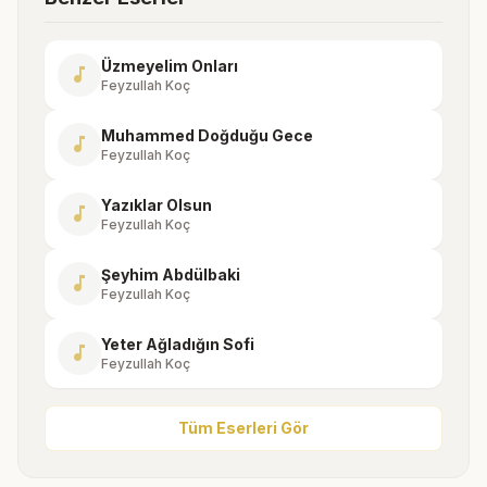
Üzmeyelim Onları
music_note
Feyzullah Koç
Muhammed Doğduğu Gece
music_note
Feyzullah Koç
Yazıklar Olsun
music_note
Feyzullah Koç
Şeyhim Abdülbaki
music_note
Feyzullah Koç
Yeter Ağladığın Sofi
music_note
Feyzullah Koç
Tüm Eserleri Gör