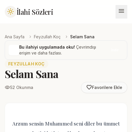
menu
İlahi Sözleri
light_mode
chevron_right
chevron_right
Ana Sayfa
Feyzullah Koç
Selam Sana
Bu ilahiyi uygulamada oku!
Çevrimdışı
İndir
erişim ve daha fazlası.
FEYZULLAH KOÇ
Selam Sana
favorite_border
visibility
52 Okunma
Favorilere Ekle
Arzum sensin Muhammed seni diler bu ümmet