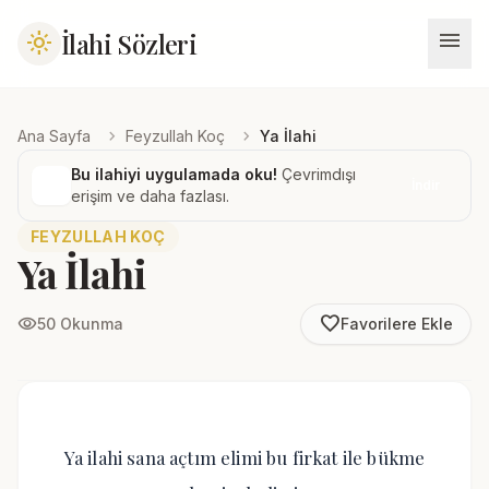
menu
İlahi Sözleri
light_mode
chevron_right
chevron_right
Ana Sayfa
Feyzullah Koç
Ya İlahi
Bu ilahiyi uygulamada oku!
Çevrimdışı
İndir
erişim ve daha fazlası.
FEYZULLAH KOÇ
Ya İlahi
favorite_border
visibility
50 Okunma
Favorilere Ekle
Ya ilahi sana açtım elimi bu firkat ile bükme