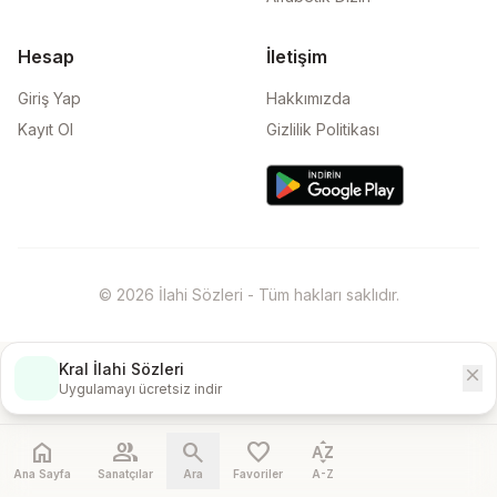
Hesap
İletişim
Giriş Yap
Hakkımızda
Kayıt Ol
Gizlilik Politikası
© 2026 İlahi Sözleri - Tüm hakları saklıdır.
Kral İlahi Sözleri
close
İndir
Uygulamayı ücretsiz indir
home
people
search
favorite
sort_by_alpha
Ana Sayfa
Sanatçılar
Ara
Favoriler
A-Z