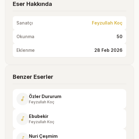
Eser Hakkında
Sanatçı
Feyzullah Koç
Okunma
50
Eklenme
28 Feb 2026
Benzer Eserler
Özler Dururum
music_note
Feyzullah Koç
Ebubekir
music_note
Feyzullah Koç
Nuri Çeşmim
music_note