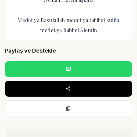
Medet ya Rasulallah medet ya tabibel kulûb
medet ya Rabbel Âlemin
Paylaş ve Destekle
chat
share
content_copy