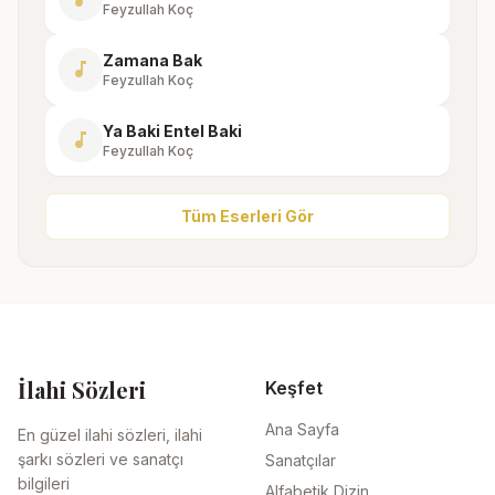
Feyzullah Koç
Zamana Bak
music_note
Feyzullah Koç
Ya Baki Entel Baki
music_note
Feyzullah Koç
Tüm Eserleri Gör
İlahi Sözleri
Keşfet
Ana Sayfa
En güzel ilahi sözleri, ilahi
şarkı sözleri ve sanatçı
Sanatçılar
bilgileri
Alfabetik Dizin