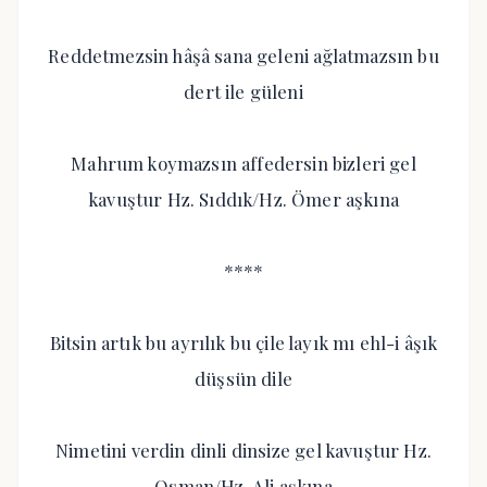
Reddetmezsin hâşâ sana geleni ağlatmazsın bu
dert ile güleni
Mahrum koymazsın affedersin bizleri gel
kavuştur Hz. Sıddık/Hz. Ömer aşkına
****
Bitsin artık bu ayrılık bu çile layık mı ehl-i âşık
düşsün dile
Nimetini verdin dinli dinsize gel kavuştur Hz.
Osman/Hz. Ali aşkına