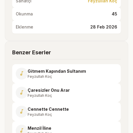
Sanatçı
Feyzullah Koç
Okunma
45
Eklenme
28 Feb 2026
Benzer Eserler
Gitmem Kapından Sultanım
music_note
Feyzullah Koç
Çaresizler Onu Arar
music_note
Feyzullah Koç
Cennette Cennette
music_note
Feyzullah Koç
Menzil İline
music_note