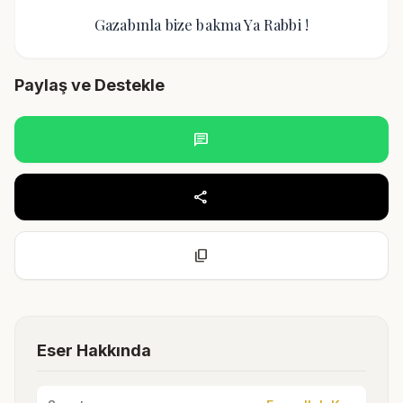
Gazabınla bize bakma Ya Rabbi !
Paylaş ve Destekle
chat
share
content_copy
Eser Hakkında