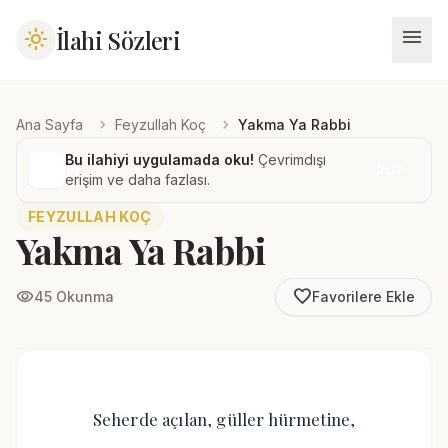
menu
İlahi Sözleri
light_mode
chevron_right
chevron_right
Ana Sayfa
Feyzullah Koç
Yakma Ya Rabbi
Bu ilahiyi uygulamada oku!
Çevrimdışı
İndir
erişim ve daha fazlası.
FEYZULLAH KOÇ
Yakma Ya Rabbi
favorite_border
visibility
45 Okunma
Favorilere Ekle
Seherde açılan, güller hürmetine,