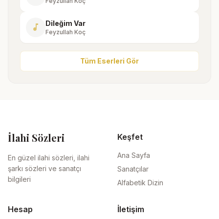
Feyzullah Koç
Dileğim Var
music_note
Feyzullah Koç
Tüm Eserleri Gör
İlahi Sözleri
Keşfet
Ana Sayfa
En güzel ilahi sözleri, ilahi
şarkı sözleri ve sanatçı
Sanatçılar
bilgileri
Alfabetik Dizin
Hesap
İletişim