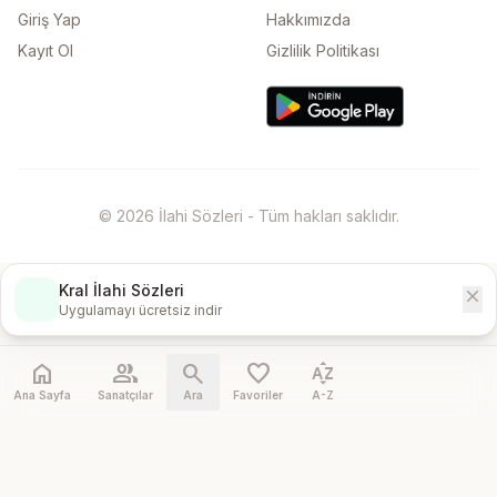
Giriş Yap
Hakkımızda
Kayıt Ol
Gizlilik Politikası
© 2026 İlahi Sözleri - Tüm hakları saklıdır.
Kral İlahi Sözleri
close
İndir
Uygulamayı ücretsiz indir
home
people
search
favorite
sort_by_alpha
Ana Sayfa
Sanatçılar
Ara
Favoriler
A-Z