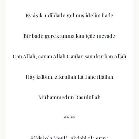
Ey âşık-ı dildade gel nuş idelim bade
Bir bade gerek amma kim içile mevade
Can Allah, canan Allah Canlar sana kurban Allah
Hay kalbim, zikrullah Lâ ilahe illallah
Muhammedun Rasulullah
****
Sâkisi ola Mevlâ, ekdahi ola esma