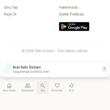
Giriş Yap
Hakkımızda
Kayıt Ol
Gizlilik Politikası
© 2026 İlahi Sözleri - Tüm hakları saklıdır.
Kral İlahi Sözleri
close
İndir
Uygulamayı ücretsiz indir
home
people
search
favorite
sort_by_alpha
Ana Sayfa
Sanatçılar
Ara
Favoriler
A-Z