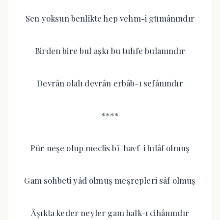
Sen yoksun benlikte hep vehm-i gümânındır
Birden bire bul aşkı bu tuhfe bulanındır
Devrân olalı devrân erbâb-ı sefânındır
****
Pür neşe olup meclis bî-havf-i hılâf olmuş
Gam sohbeti yâd olmuş meşrepleri sâf olmuş
Âşıkta keder neyler gam halk-ı cihânındır