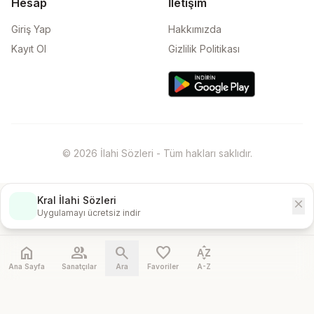
Hesap
İletişim
Giriş Yap
Hakkımızda
Kayıt Ol
Gizlilik Politikası
© 2026 İlahi Sözleri - Tüm hakları saklıdır.
Kral İlahi Sözleri
close
İndir
Uygulamayı ücretsiz indir
home
people
search
favorite
sort_by_alpha
Ana Sayfa
Sanatçılar
Ara
Favoriler
A-Z