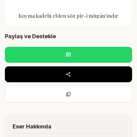
Koyma kadehi elden söz pîr-i mügân’ındır
Paylaş ve Destekle
chat
share
content_copy
Eser Hakkında