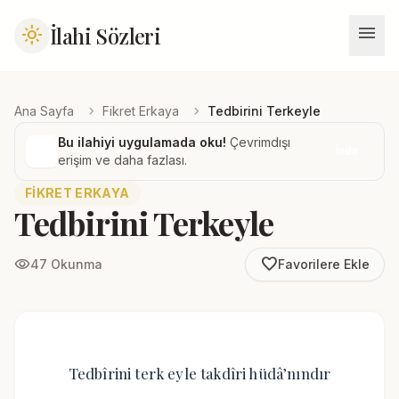
menu
İlahi Sözleri
light_mode
chevron_right
chevron_right
Ana Sayfa
Fikret Erkaya
Tedbirini Terkeyle
Bu ilahiyi uygulamada oku!
Çevrimdışı
İndir
erişim ve daha fazlası.
FIKRET ERKAYA
Tedbirini Terkeyle
favorite_border
visibility
47 Okunma
Favorilere Ekle
Tedbîrini terk eyle takdîri hüdâ’nındır