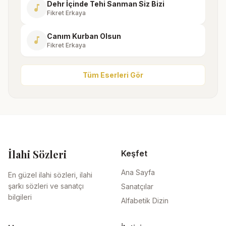
Dehr İçinde Tehi Sanman Siz Bizi
music_note
Fikret Erkaya
Canım Kurban Olsun
music_note
Fikret Erkaya
Tüm Eserleri Gör
İlahi Sözleri
Keşfet
Ana Sayfa
En güzel ilahi sözleri, ilahi
şarkı sözleri ve sanatçı
Sanatçılar
bilgileri
Alfabetik Dizin