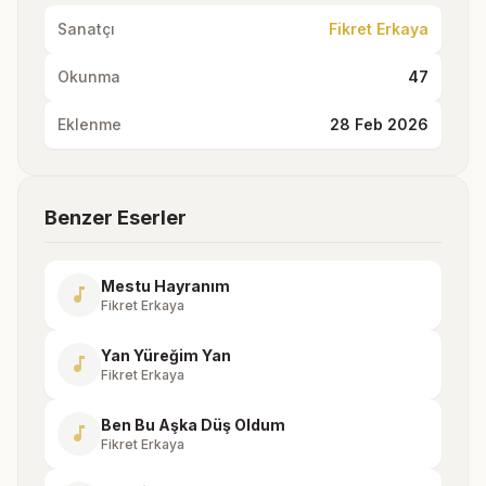
Sanatçı
Fikret Erkaya
Okunma
47
Eklenme
28 Feb 2026
Benzer Eserler
Mestu Hayranım
music_note
Fikret Erkaya
Yan Yüreğim Yan
music_note
Fikret Erkaya
Ben Bu Aşka Düş Oldum
music_note
Fikret Erkaya