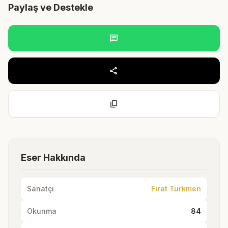
Paylaş ve Destekle
chat
share
content_copy
Eser Hakkında
Sanatçı
Fırat Türkmen
Okunma
84