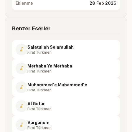
Eklenme
28 Feb 2026
Benzer Eserler
Salatullah Selamullah
music_note
Fırat Türkmen
Merhaba Ya Merhaba
music_note
Fırat Türkmen
Muhammed'e Muhammed'e
music_note
Fırat Türkmen
Al Götür
music_note
Fırat Türkmen
Vurgunum
music_note
Fırat Türkmen