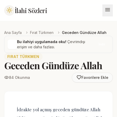
menu
İlahi Sözleri
light_mode
chevron_right
chevron_right
Ana Sayfa
Fırat Türkmen
Geceden Gündüze Allah
Bu ilahiyi uygulamada oku!
Çevrimdışı
İndir
erişim ve daha fazlası.
FIRAT TÜRKMEN
Geceden Gündüze Allah
favorite_border
visibility
84 Okunma
Favorilere Ekle
İdrakte yol açmış geceden gündüze Allah