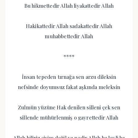
Bu hikmettedir Allah liyakattedir Allah
Hakikattedir Allah sadakattedir Allah
muhabbettedir Allah
****
İnsan tepeden tırnağa sen arzu dileksin
nefsinde doyumsuz fakat aşkında meleksin
Zulmün yüzüne Hak denilen silleni çek sen
sillende mühürlenmiş o gayrettedir Allah
Allah biliriz cisim değil ya nedir Allah ha leyli ha