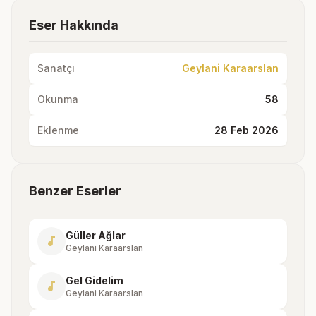
Eser Hakkında
Sanatçı
Geylani Karaarslan
Okunma
58
Eklenme
28 Feb 2026
Benzer Eserler
Güller Ağlar
music_note
Geylani Karaarslan
Gel Gidelim
music_note
Geylani Karaarslan