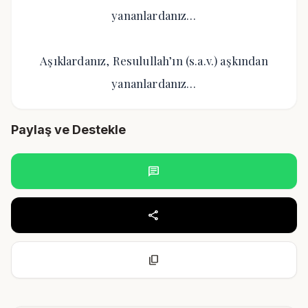
yananlardanız…
Aşıklardanız, Resulullah’ın (s.a.v.) aşkından
yananlardanız…
Paylaş ve Destekle
chat
share
content_copy