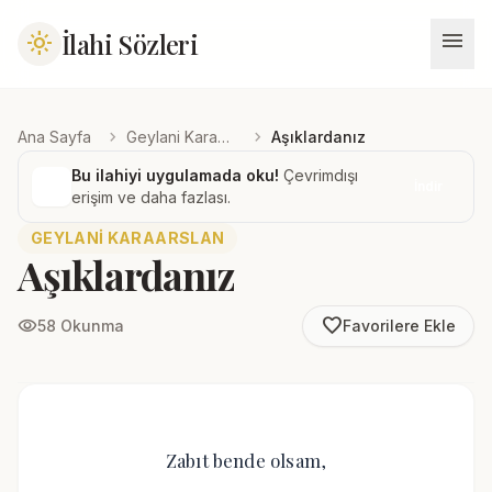
menu
İlahi Sözleri
light_mode
chevron_right
chevron_right
Ana Sayfa
Geylani Karaarslan
Aşıklardanız
Bu ilahiyi uygulamada oku!
Çevrimdışı
İndir
erişim ve daha fazlası.
GEYLANI KARAARSLAN
Aşıklardanız
favorite_border
visibility
58 Okunma
Favorilere Ekle
Zabıt bende olsam,