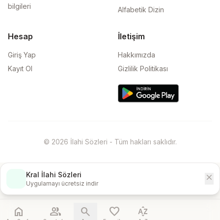
bilgileri
Alfabetik Dizin
Hesap
İletişim
Giriş Yap
Hakkımızda
Kayıt Ol
Gizlilik Politikası
© 2026 İlahi Sözleri - Tüm hakları saklıdır.
Kral İlahi Sözleri
close
İndir
Uygulamayı ücretsiz indir
home
people
search
favorite
sort_by_alpha