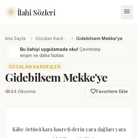
menu
İlahi Sözleri
light_mode
chevron_right
chevron_right
Ana Sayfa
Gözalan Kardeşler
Gidebilsem Mekke'ye
Bu ilahiyi uygulamada oku!
Çevrimdışı
İndir
erişim ve daha fazlası.
GÖZALAN KARDEŞLER
Gidebilsem Mekke'ye
favorite_border
visibility
44 Okunma
Favorilere Ekle
Kâbe örtüsü kara hasreti derin yara dağları yara