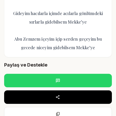
Gideyim hacılarla içimde acılarla gönlümdeki
sırlarla gidebilsem Mekke’ye
Abu Zemzem içeyim içip serden geçeyim bu
gecede niceyim gidebilsem Mekke’ye
Paylaş ve Destekle
chat
share
content_copy