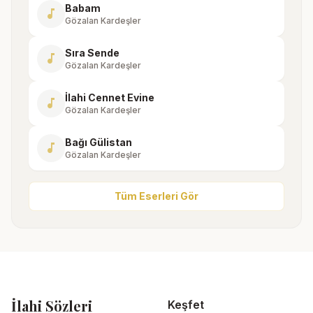
Babam
music_note
Gözalan Kardeşler
Sıra Sende
music_note
Gözalan Kardeşler
İlahi Cennet Evine
music_note
Gözalan Kardeşler
Bağı Gülistan
music_note
Gözalan Kardeşler
Tüm Eserleri Gör
İlahi Sözleri
Keşfet