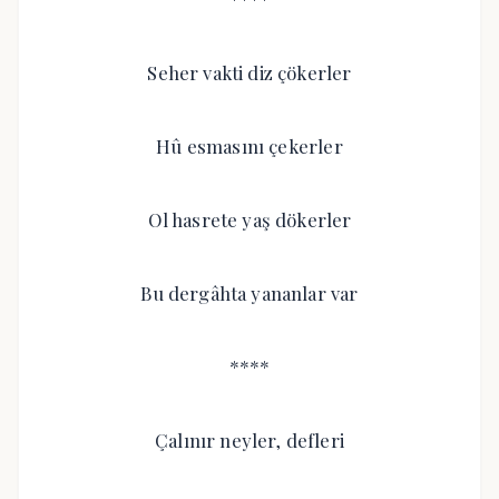
Seher vakti diz çökerler
Hû esmasını çekerler
Ol hasrete yaş dökerler
Bu dergâhta yananlar var
****
Çalınır neyler, defleri