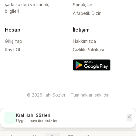
şarkı sözleri ve sanatçı
Sanatçılar
bilgileri
Alfabetik Dizin
Hesap
İletişim
Giriş Yap
Hakkımızda
Kayıt Ol
Gizlilik Politikası
© 2026 İlahi Sözleri - Tüm hakları saklıdır.
Kral İlahi Sözleri
close
İndir
Uygulamayı ücretsiz indir