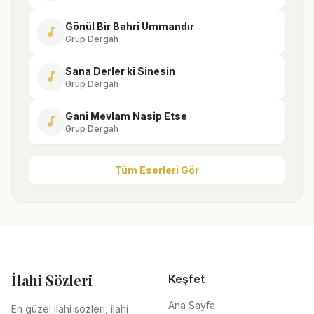
Gönül Bir Bahri Ummandır
music_note
Grup Dergah
Sana Derler ki Sinesin
music_note
Grup Dergah
Gani Mevlam Nasip Etse
music_note
Grup Dergah
Tüm Eserleri Gör
İlahi Sözleri
Keşfet
Ana Sayfa
En güzel ilahi sözleri, ilahi