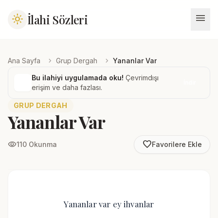
menu
İlahi Sözleri
light_mode
chevron_right
chevron_right
Ana Sayfa
Grup Dergah
Yananlar Var
Bu ilahiyi uygulamada oku!
Çevrimdışı
İndir
erişim ve daha fazlası.
GRUP DERGAH
Yananlar Var
favorite_border
visibility
110 Okunma
Favorilere Ekle
Yananlar var ey ihvanlar