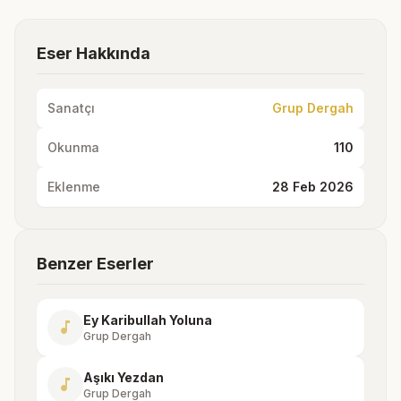
Eser Hakkında
Sanatçı
Grup Dergah
Okunma
110
Eklenme
28 Feb 2026
Benzer Eserler
Ey Karibullah Yoluna
music_note
Grup Dergah
Aşıkı Yezdan
music_note
Grup Dergah