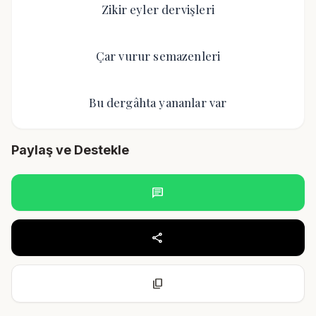
Zikir eyler dervişleri
Çar vurur semazenleri
Bu dergâhta yananlar var
Paylaş ve Destekle
chat
share
content_copy