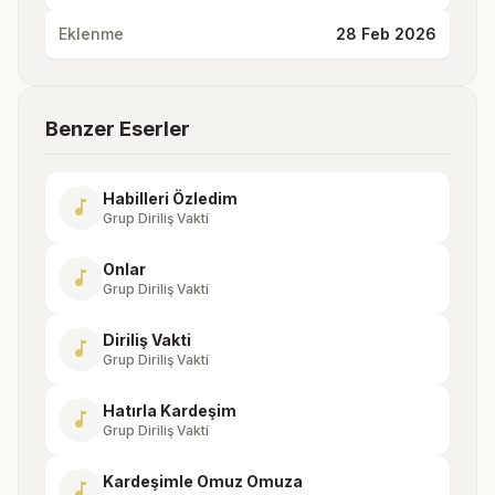
Eklenme
28 Feb 2026
Benzer Eserler
Habilleri Özledim
music_note
Grup Diriliş Vakti
Onlar
music_note
Grup Diriliş Vakti
Diriliş Vakti
music_note
Grup Diriliş Vakti
Hatırla Kardeşim
music_note
Grup Diriliş Vakti
Kardeşimle Omuz Omuza
music_note