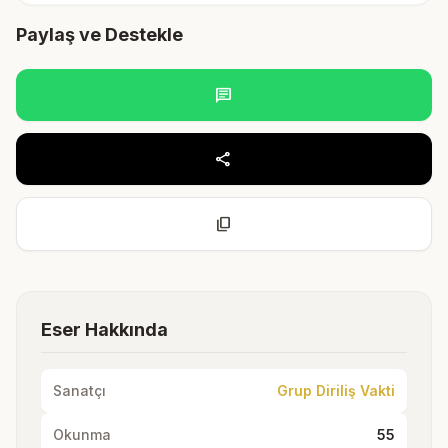
Paylaş ve Destekle
chat
share
content_copy
Eser Hakkında
Sanatçı
Grup Diriliş Vakti
Okunma
55