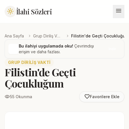
menu
İlahi Sözleri
light_mode
chevron_right
chevron_right
Ana Sayfa
Grup Diriliş Vakti
Filistin'de Geçti Çocukluğum
Bu ilahiyi uygulamada oku!
Çevrimdışı
İndir
erişim ve daha fazlası.
GRUP DIRILIŞ VAKTI
Filistin'de Geçti
Çocukluğum
favorite_border
visibility
55 Okunma
Favorilere Ekle