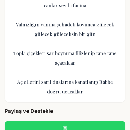
canlar sevda farına
Yalnızlığın yanına şehadeti koyunca gülecek
gülecek güleceksin bir gün
Topla çiçekleri sar boynuna filizlenip tane tane
açacaklar
Aç ellerini sarıl dualarına kanatlanıp Rabbe
doğru uçacaklar
Paylaş ve Destekle
chat