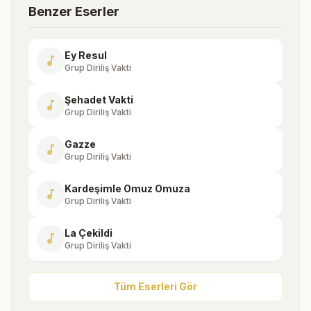
Benzer Eserler
Ey Resul
music_note
Grup Diriliş Vakti
Şehadet Vakti
music_note
Grup Diriliş Vakti
Gazze
music_note
Grup Diriliş Vakti
Kardeşimle Omuz Omuza
music_note
Grup Diriliş Vakti
La Çekildi
music_note
Grup Diriliş Vakti
Tüm Eserleri Gör