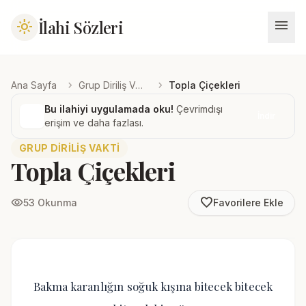
menu
İlahi Sözleri
light_mode
chevron_right
chevron_right
Ana Sayfa
Grup Diriliş Vakti
Topla Çiçekleri
Bu ilahiyi uygulamada oku!
Çevrimdışı
İndir
erişim ve daha fazlası.
GRUP DIRILIŞ VAKTI
Topla Çiçekleri
favorite_border
visibility
53 Okunma
Favorilere Ekle
Bakma karanlığın soğuk kışına bitecek bitecek