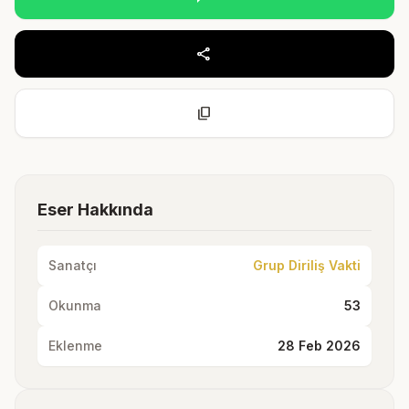
share
content_copy
Eser Hakkında
Sanatçı
Grup Diriliş Vakti
Okunma
53
Eklenme
28 Feb 2026