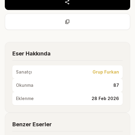
share
content_copy
Eser Hakkında
Sanatçı
Grup Furkan
Okunma
87
Eklenme
28 Feb 2026
Benzer Eserler