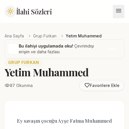
menu
İlahi Sözleri
light_mode
chevron_right
chevron_right
Ana Sayfa
Grup Furkan
Yetim Muhammed
Bu ilahiyi uygulamada oku!
Çevrimdışı
İndir
erişim ve daha fazlası.
GRUP FURKAN
Yetim Muhammed
favorite_border
visibility
87 Okunma
Favorilere Ekle
Ey savaşın çocuğu Ayşe Fatma Muhammed