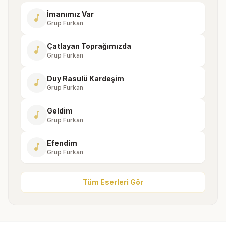
İmanımız Var
music_note
Grup Furkan
Çatlayan Toprağımızda
music_note
Grup Furkan
Duy Rasulü Kardeşim
music_note
Grup Furkan
Geldim
music_note
Grup Furkan
Efendim
music_note
Grup Furkan
Tüm Eserleri Gör