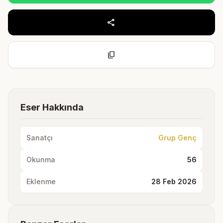
share
content_copy
Eser Hakkında
Sanatçı
Grup Genç
Okunma
56
Eklenme
28 Feb 2026