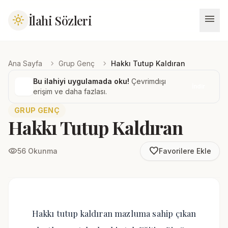
menu
İlahi Sözleri
light_mode
chevron_right
chevron_right
Ana Sayfa
Grup Genç
Hakkı Tutup Kaldıran
Bu ilahiyi uygulamada oku!
Çevrimdışı
İndir
erişim ve daha fazlası.
GRUP GENÇ
Hakkı Tutup Kaldıran
favorite_border
visibility
56 Okunma
Favorilere Ekle
Hakkı tutup kaldıran mazluma sahip çıkan