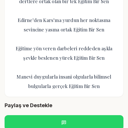
dertlere ortak olan bir tek Eğitim Bir Sen
Edirne’den Kars’ına yurdun her noktasına
sevincine yasına ortak Eğitim Bir Sen
Eğitime yön veren darbeleri reddeden aşkla
şevkle beslenen yürek Eğitim Bir Sen
Manevi duygularla insani olgularla bilimsel
bulgularla gerçek Eğitim Bir Sen
Paylaş ve Destekle
chat