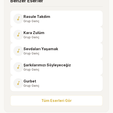
Benzer Eserler
Rasule Takdim
music_note
Grup Genç
Kara Zulüm
music_note
Grup Genç
Sevdaları Yaşamak
music_note
Grup Genç
Şarkılarımızı Söyleyeceğiz
music_note
Grup Genç
Gurbet
music_note
Grup Genç
Tüm Eserleri Gör