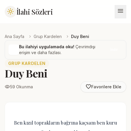
menu
İlahi Sözleri
light_mode
chevron_right
chevron_right
Ana Sayfa
Grup Kardelen
Duy Beni
Bu ilahiyi uygulamada oku!
Çevrimdışı
İndir
erişim ve daha fazlası.
GRUP KARDELEN
Duy Beni
favorite_border
visibility
59 Okunma
Favorilere Ekle
Ben kızıl toprakların bağrına kaçsam ben kuru