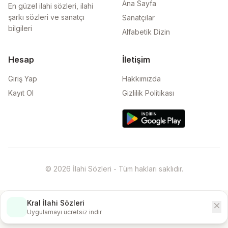
Ana Sayfa
En güzel ilahi sözleri, ilahi
şarkı sözleri ve sanatçı
Sanatçılar
bilgileri
Alfabetik Dizin
Hesap
İletişim
Giriş Yap
Hakkımızda
Kayıt Ol
Gizlilik Politikası
© 2026 İlahi Sözleri - Tüm hakları saklıdır.
Kral İlahi Sözleri
close
İndir
Uygulamayı ücretsiz indir