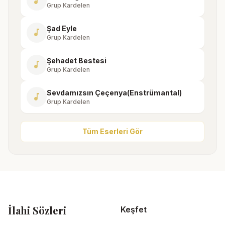
music_note
Grup Kardelen
Şad Eyle
music_note
Grup Kardelen
Şehadet Bestesi
music_note
Grup Kardelen
Sevdamızsın Çeçenya(Enstrümantal)
music_note
Grup Kardelen
Tüm Eserleri Gör
İlahi Sözleri
Keşfet