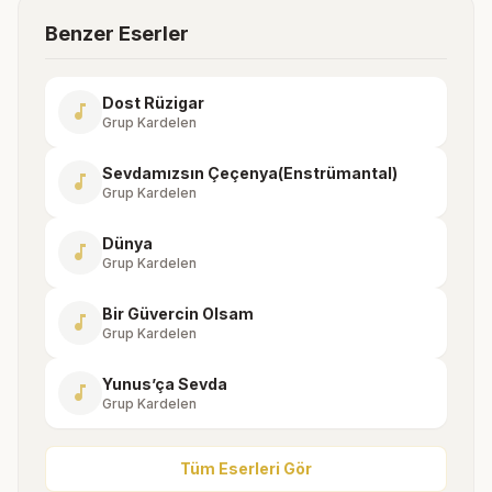
Benzer Eserler
Dost Rüzigar
music_note
Grup Kardelen
Sevdamızsın Çeçenya(Enstrümantal)
music_note
Grup Kardelen
Dünya
music_note
Grup Kardelen
Bir Güvercin Olsam
music_note
Grup Kardelen
Yunus’ça Sevda
music_note
Grup Kardelen
Tüm Eserleri Gör