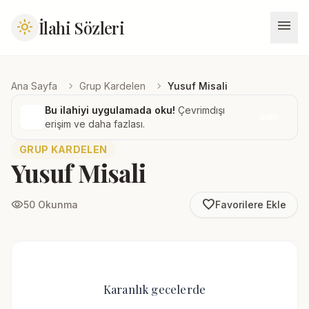
menu
İlahi Sözleri
light_mode
chevron_right
chevron_right
Ana Sayfa
Grup Kardelen
Yusuf Misali
Bu ilahiyi uygulamada oku!
Çevrimdışı
İndir
erişim ve daha fazlası.
GRUP KARDELEN
Yusuf Misali
favorite_border
visibility
50 Okunma
Favorilere Ekle
Karanlık gecelerde