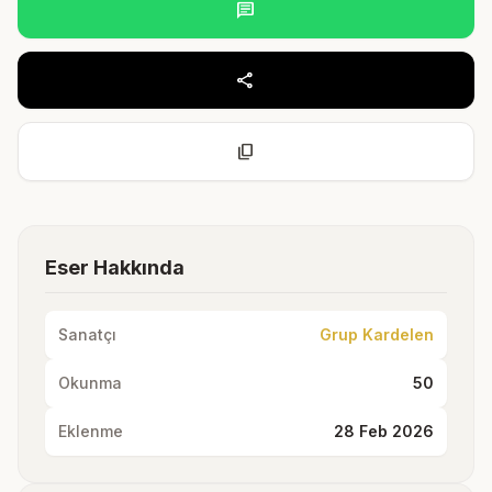
chat
share
content_copy
Eser Hakkında
Sanatçı
Grup Kardelen
Okunma
50
Eklenme
28 Feb 2026