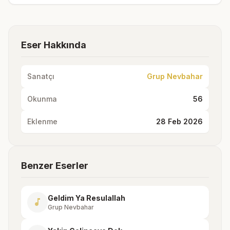
Eser Hakkında
Sanatçı
Grup Nevbahar
Okunma
56
Eklenme
28 Feb 2026
Benzer Eserler
Geldim Ya Resulallah
music_note
Grup Nevbahar