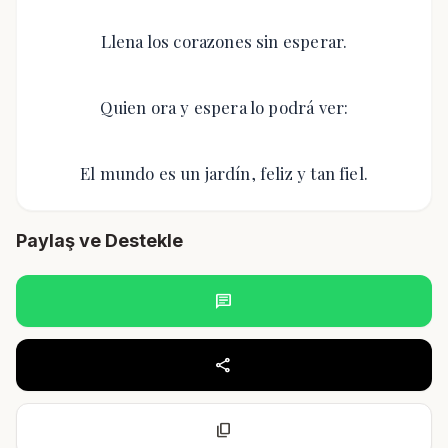
Llena los corazones sin esperar.
Quien ora y espera lo podrá ver:
El mundo es un jardín, feliz y tan fiel.
Paylaş ve Destekle
chat
share
content_copy