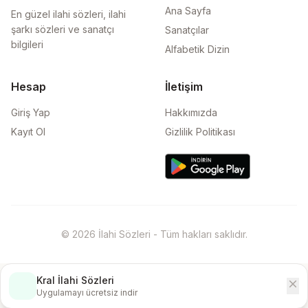
Ana Sayfa
En güzel ilahi sözleri, ilahi
şarkı sözleri ve sanatçı
Sanatçılar
bilgileri
Alfabetik Dizin
Hesap
İletişim
Giriş Yap
Hakkımızda
Kayıt Ol
Gizlilik Politikası
© 2026 İlahi Sözleri - Tüm hakları saklıdır.
Kral İlahi Sözleri
close
İndir
Uygulamayı ücretsiz indir