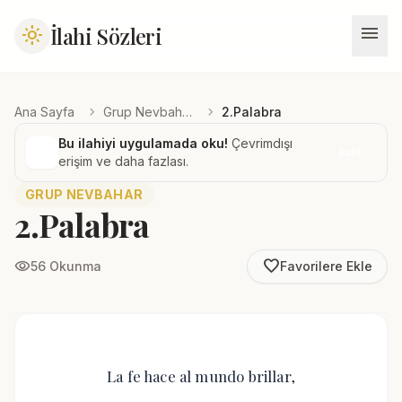
menu
İlahi Sözleri
light_mode
chevron_right
chevron_right
Ana Sayfa
Grup Nevbahar
2.Palabra
Bu ilahiyi uygulamada oku!
Çevrimdışı
İndir
erişim ve daha fazlası.
GRUP NEVBAHAR
2.Palabra
favorite_border
visibility
56 Okunma
Favorilere Ekle
La fe hace al mundo brillar,