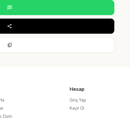
chat
share
content_copy
Hesap
yfa
Giriş Yap
ar
Kayıt Ol
k Dizin