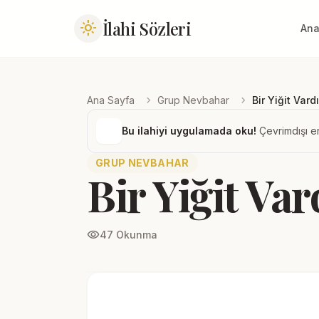
İlahi Sözleri
light_mode
Ana
chevron_right
chevron_right
Ana Sayfa
Grup Nevbahar
Bir Yiğit Vardı
Bu ilahiyi uygulamada oku!
Çevrimdışı er
GRUP NEVBAHAR
Bir Yiğit Var
visibility
47 Okunma