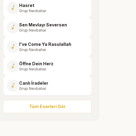
Hasret
music_note
Grup Nevbahar
Sen Mevlayı Seversen
music_note
Grup Nevbahar
I've Come Ya Rasulallah
music_note
Grup Nevbahar
Öffne Dein Herz
music_note
Grup Nevbahar
Canlı İradeler
music_note
Grup Nevbahar
Tüm Eserleri Gör