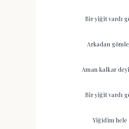
Bir yiğit vardı 
Arkadan gömleğ
Aman kalkar deyi
Bir yiğit vardı 
Yiğidim hele 