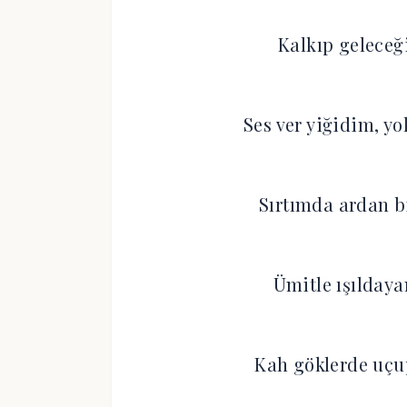
Kalkıp geleceğ
Ses ver yiğidim, 
Sırtımda ardan bi
Ümitle ışıldaya
Kah göklerde uçup