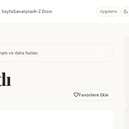
dark_mode
 Sayfa
Sanatçılar
A-Z Dizin
Uygulama
işim ve daha fazlası.
İndir
dı
favorite_border
Favorilere Ekle