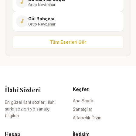
music_note
Grup Nevbahar
Gül Bahçesi
music_note
Grup Nevbahar
Tüm Eserleri Gör
İlahi Sözleri
Keşfet
Ana Sayfa
En güzel ilahi sözleri, ilahi
şarkı sözleri ve sanatçı
Sanatçılar
bilgileri
Alfabetik Dizin
Hesap
İletişim