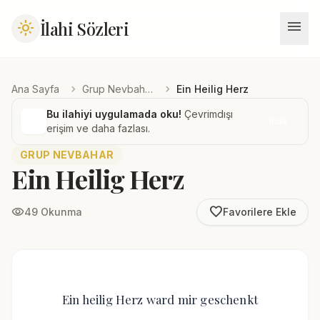
menu
İlahi Sözleri
light_mode
chevron_right
chevron_right
Ana Sayfa
Grup Nevbahar
Ein Heilig Herz
Bu ilahiyi uygulamada oku!
Çevrimdışı
İndir
erişim ve daha fazlası.
GRUP NEVBAHAR
Ein Heilig Herz
favorite_border
visibility
49 Okunma
Favorilere Ekle
Ein heilig Herz ward mir geschenkt