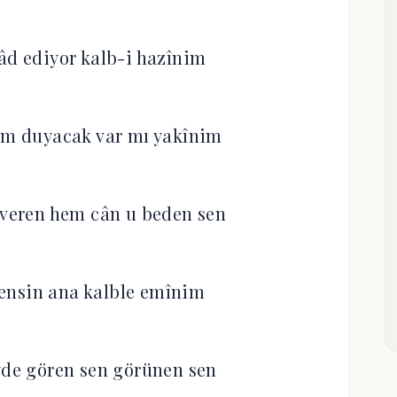
âd ediyor kalb-i hazînim
im duyacak var mı yakînim
 veren hem cân u beden sen
ensin ana kalble emînim
yde gören sen görünen sen