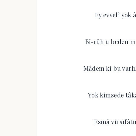
Ey evveli yok 
Bî-rûh u beden m
Mâdem ki bu varlı
Yok kimsede tâka
Esmâ vü sıfâtı