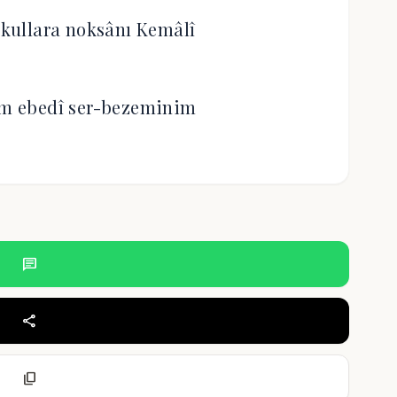
kullara noksânı Kemâlî
im ebedî ser-bezeminim
chat
share
content_copy