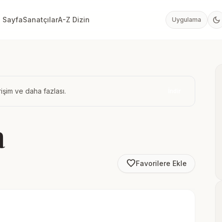
dark_mode
 Sayfa
Sanatçılar
A-Z Dizin
Uygulama
işim ve daha fazlası.
İndir
a
favorite_border
Favorilere Ekle