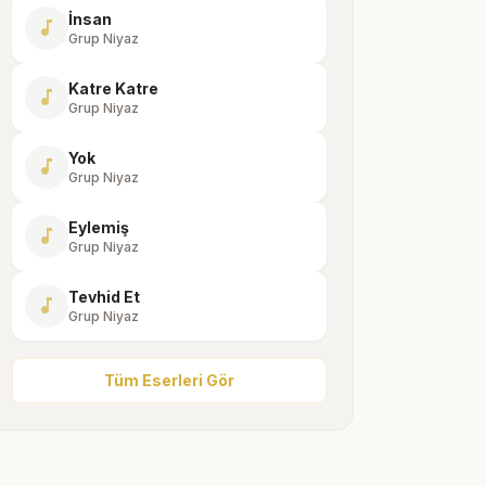
İnsan
music_note
Grup Niyaz
Katre Katre
music_note
Grup Niyaz
Yok
music_note
Grup Niyaz
Eylemiş
music_note
Grup Niyaz
Tevhid Et
music_note
Grup Niyaz
Tüm Eserleri Gör