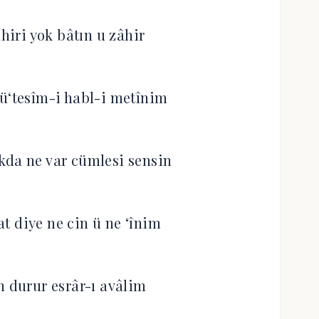
âhiri yok bâtın u zâhir
ü‘tesîm-i habl-i metînim
kda ne var cümlesi sensin
t diye ne cin ü ne ‘înim
n durur esrâr-ı avâlim