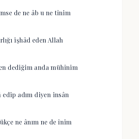
mse de ne âb u ne tînim
arlığı işhâd eden Allah
ben dediğim anda mühînim
â edip adım diyen insân
ükçe ne ânım ne de înim