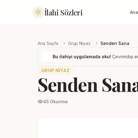
İlahi Sözleri
light_mode
Ana
chevron_right
chevron_right
Ana Sayfa
Grup Niyaz
Senden Sana
Bu ilahiyi uygulamada oku!
Çevrimdışı er
GRUP NIYAZ
Senden San
visibility
45 Okunma