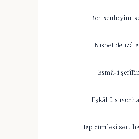
Ben senle yine 
Nisbet de izâfe
Esmâ-i şerîfi
Eşkâl ü suver ha
Hep cümlesi sen, 