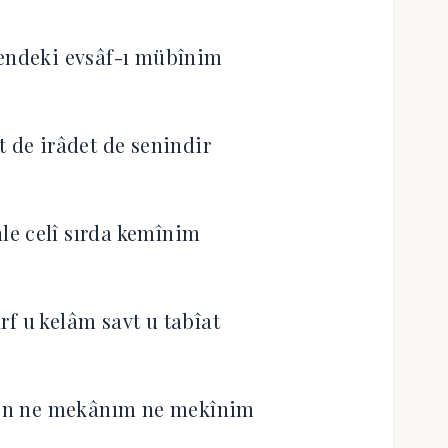
sendeki evsâf-ı mübînim
t de irâdet de senindir
nle celî sırda kemînim
rf u kelâm savt u tabîat
ben ne mekânım ne mekînim