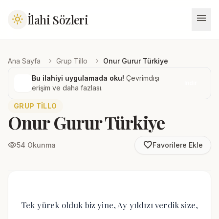
menu
İlahi Sözleri
light_mode
chevron_right
chevron_right
Ana Sayfa
Grup Tillo
Onur Gurur Türkiye
Bu ilahiyi uygulamada oku!
Çevrimdışı
İndir
erişim ve daha fazlası.
GRUP TILLO
Onur Gurur Türkiye
favorite_border
visibility
54 Okunma
Favorilere Ekle
Tek yürek olduk biz yine, Ay yıldızı verdik size,