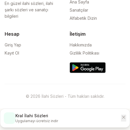
Ana Sayfa
En güzel ilahi sözleri, ilahi
şarkı sözleri ve sanatçı
Sanatçılar
bilgileri
Alfabetik Dizin
Hesap
İletişim
Giriş Yap
Hakkımızda
Kayıt Ol
Gizlilik Politikası
© 2026 İlahi Sözleri - Tüm hakları saklıdır.
Kral İlahi Sözleri
close
İndir
Uygulamayı ücretsiz indir