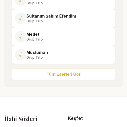
music_note
Grup Tillo
Sultanım Şahım Efendim
music_note
Grup Tillo
Medet
music_note
Grup Tillo
Müslüman
music_note
Grup Tillo
Tüm Eserleri Gör
İlahi Sözleri
Keşfet