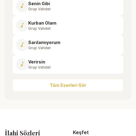
Senin Gibi
music_note
Grup Vahdet
Kurban Olam
music_note
Grup Vahdet
Sarılamıyorum
music_note
Grup Vahdet
Verirsin
music_note
Grup Vahdet
Tüm Eserleri Gör
İlahi Sözleri
Keşfet