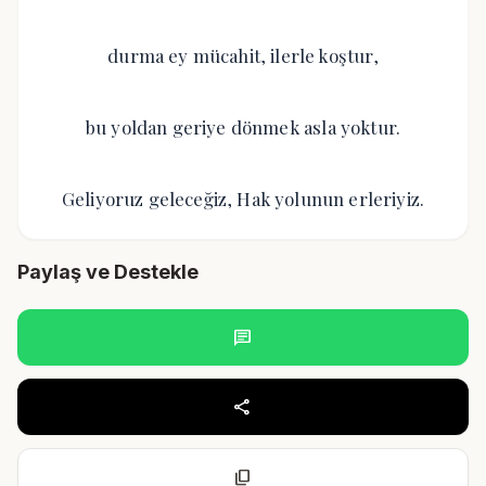
durma ey mücahit, ilerle koştur,
bu yoldan geriye dönmek asla yoktur.
Geliyoruz geleceğiz, Hak yolunun erleriyiz.
Paylaş ve Destekle
chat
share
content_copy