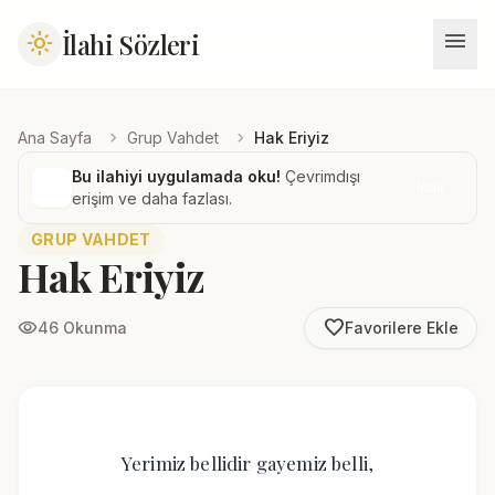
menu
İlahi Sözleri
light_mode
chevron_right
chevron_right
Ana Sayfa
Grup Vahdet
Hak Eriyiz
Bu ilahiyi uygulamada oku!
Çevrimdışı
İndir
erişim ve daha fazlası.
GRUP VAHDET
Hak Eriyiz
favorite_border
visibility
46 Okunma
Favorilere Ekle
Yerimiz bellidir gayemiz belli,