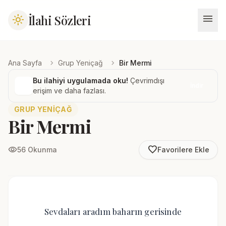
menu
İlahi Sözleri
light_mode
chevron_right
chevron_right
Ana Sayfa
Grup Yeniçağ
Bir Mermi
Bu ilahiyi uygulamada oku!
Çevrimdışı
İndir
erişim ve daha fazlası.
GRUP YENIÇAĞ
Bir Mermi
favorite_border
visibility
56 Okunma
Favorilere Ekle
Sevdaları aradım baharın gerisinde