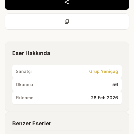
share
content_copy
Eser Hakkında
Sanatçı
Grup Yeniçağ
Okunma
56
Eklenme
28 Feb 2026
Benzer Eserler