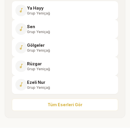
Ya Hayy
music_note
Grup Yeniçağ
Sen
music_note
Grup Yeniçağ
Gölgeler
music_note
Grup Yeniçağ
Rüzgar
music_note
Grup Yeniçağ
Ezeli Nur
music_note
Grup Yeniçağ
Tüm Eserleri Gör