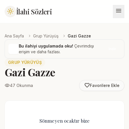
menu
İlahi Sözleri
light_mode
chevron_right
chevron_right
Ana Sayfa
Grup Yürüyüş
Gazi Gazze
Bu ilahiyi uygulamada oku!
Çevrimdışı
İndir
erişim ve daha fazlası.
GRUP YÜRÜYÜŞ
Gazi Gazze
favorite_border
visibility
47 Okunma
Favorilere Ekle
Sönmeyen ocaktır bize