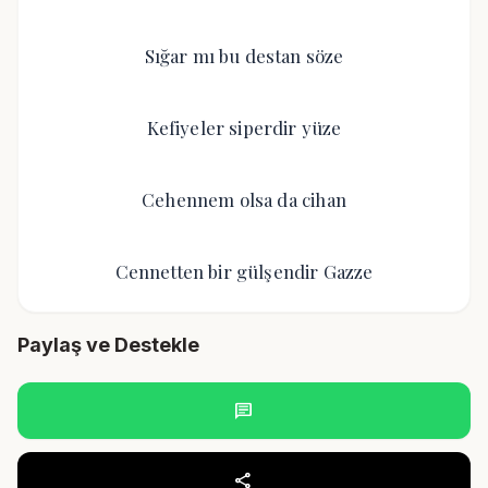
Sığar mı bu destan söze
Kefiyeler siperdir yüze
Cehennem olsa da cihan
Cennetten bir gülşendir Gazze
Paylaş ve Destekle
chat
share