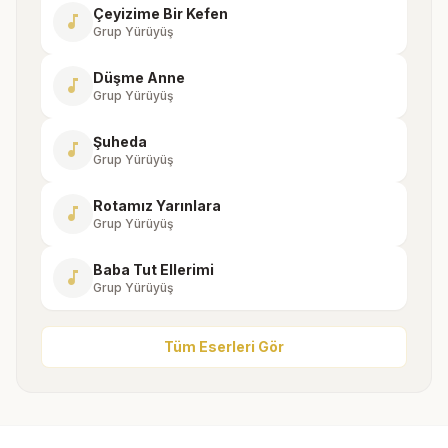
Çeyizime Bir Kefen
music_note
Grup Yürüyüş
Düşme Anne
music_note
Grup Yürüyüş
Şuheda
music_note
Grup Yürüyüş
Rotamız Yarınlara
music_note
Grup Yürüyüş
Baba Tut Ellerimi
music_note
Grup Yürüyüş
Tüm Eserleri Gör