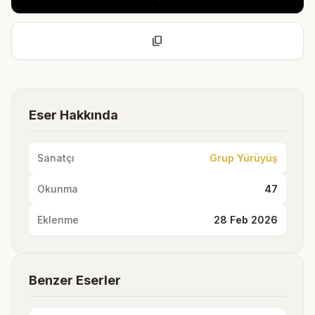
content_copy
Eser Hakkında
Sanatçı
Grup Yürüyüş
Okunma
47
Eklenme
28 Feb 2026
Benzer Eserler