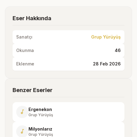
Eser Hakkında
Sanatçı
Grup Yürüyüş
Okunma
46
Eklenme
28 Feb 2026
Benzer Eserler
Ergenekon
music_note
Grup Yürüyüş
Milyonlarız
music_note
Grup Yürüyüş