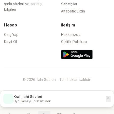
şarkı sözleri ve sanatçı
Sanatçılar
bilgileri
Alfabetik Dizin
Hesap
İletişim
Giriş Yap
Hakkımızda
Kayıt Ol
Gizlilik Politikası
© 2026 İlahi Sözleri - Tüm hakları saklıdır.
Kral İlahi Sözleri
close
İndir
Uygulamayı ücretsiz indir