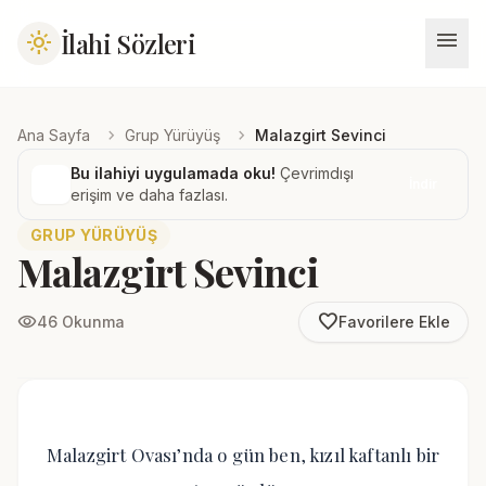
menu
İlahi Sözleri
light_mode
chevron_right
chevron_right
Ana Sayfa
Grup Yürüyüş
Malazgirt Sevinci
Bu ilahiyi uygulamada oku!
Çevrimdışı
İndir
erişim ve daha fazlası.
GRUP YÜRÜYÜŞ
Malazgirt Sevinci
favorite_border
visibility
46 Okunma
Favorilere Ekle
Malazgirt Ovası’nda o gün ben, kızıl kaftanlı bir