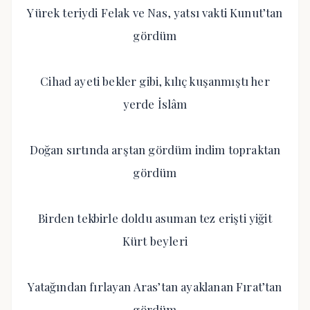
Yürek teriydi Felak ve Nas, yatsı vakti Kunut’tan
gördüm
Cihad ayeti bekler gibi, kılıç kuşanmıştı her
yerde İslâm
Doğan sırtında arştan gördüm indim topraktan
gördüm
Birden tekbirle doldu asuman tez erişti yiğit
Kürt beyleri
Yatağından fırlayan Aras’tan ayaklanan Fırat’tan
gördüm