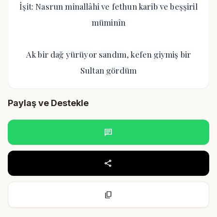
İşit: Nasrun minallâhi ve fethun karîb ve beşşiril
müminîn
Ak bir dağ yürüyor sandım, kefen giymiş bir
Sultan gördüm
Paylaş ve Destekle
chat
share
content_copy