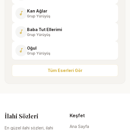
Kan Ağlar
music_note
Grup Yürüyüş
Baba Tut Ellerimi
music_note
Grup Yürüyüş
Oğul
music_note
Grup Yürüyüş
Tüm Eserleri Gör
İlahi Sözleri
Keşfet
Ana Sayfa
En güzel ilahi sözleri, ilahi