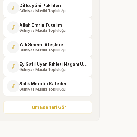
Dil Beytini Pak İden
music_note
Gülniyaz Musiki Topluluğu
Allah Emrin Tutalım
music_note
Gülniyaz Musiki Topluluğu
Yak Sinemi Ateşlere
music_note
Gülniyaz Musiki Topluluğu
Ey Gafil Uyan Rıhleti Nagahı Unutma
music_note
Gülniyaz Musiki Topluluğu
Salik Meratip Kateder
music_note
Gülniyaz Musiki Topluluğu
Tüm Eserleri Gör