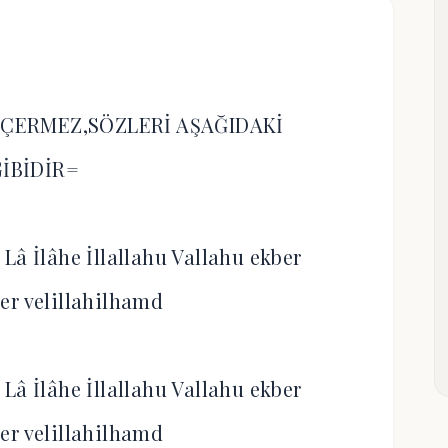
İÇERMEZ,SÖZLERİ AŞAĞIDAKİ
GİBİDİR=
Lâ İlâhe İllallahu Vallahu ekber
er velillahilhamd
Lâ İlâhe İllallahu Vallahu ekber
er velillahilhamd