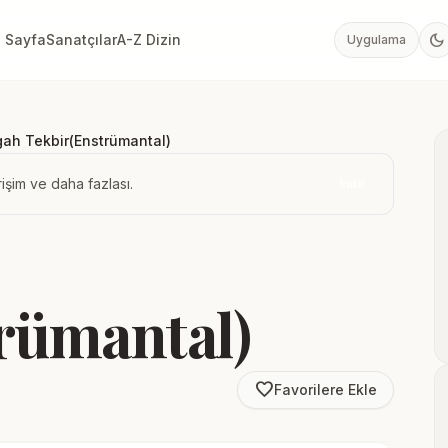
dark_mode
 Sayfa
Sanatçılar
A-Z Dizin
Uygulama
ah Tekbir(Enstrümantal)
işim ve daha fazlası.
İndir
rümantal)
favorite_border
Favorilere Ekle