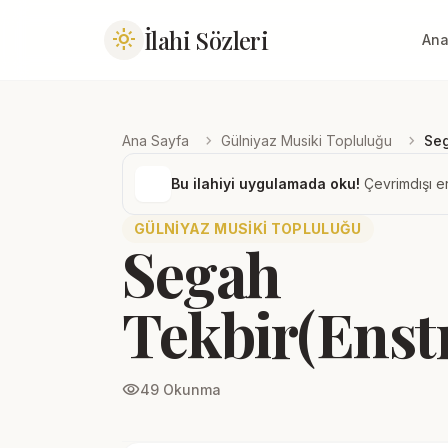
İlahi Sözleri
light_mode
Ana
chevron_right
chevron_right
Ana Sayfa
Gülniyaz Musiki Topluluğu
Seg
Bu ilahiyi uygulamada oku!
Çevrimdışı er
GÜLNIYAZ MUSIKI TOPLULUĞU
Segah
Tekbir(Enst
visibility
49 Okunma