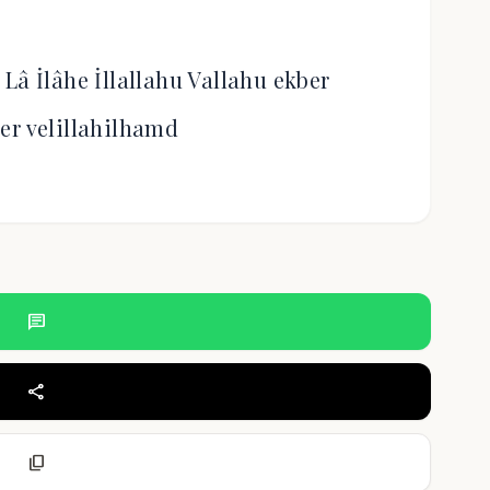
Lâ İlâhe İllallahu Vallahu ekber
er velillahilhamd
chat
share
content_copy