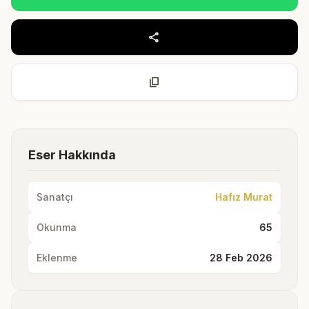
share
content_copy
Eser Hakkında
Sanatçı
Hafız Murat
Okunma
65
Eklenme
28 Feb 2026