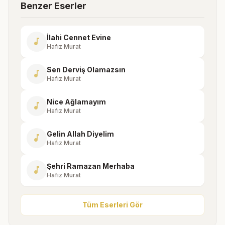
Benzer Eserler
İlahi Cennet Evine
music_note
Hafız Murat
Sen Derviş Olamazsın
music_note
Hafız Murat
Nice Ağlamayım
music_note
Hafız Murat
Gelin Allah Diyelim
music_note
Hafız Murat
Şehri Ramazan Merhaba
music_note
Hafız Murat
Tüm Eserleri Gör