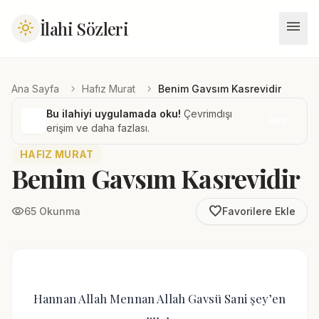
menu
İlahi Sözleri
light_mode
chevron_right
chevron_right
Ana Sayfa
Hafız Murat
Benim Gavsım Kasrevidir
Bu ilahiyi uygulamada oku!
Çevrimdışı
İndir
erişim ve daha fazlası.
HAFIZ MURAT
Benim Gavsım Kasrevidir
favorite_border
visibility
65 Okunma
Favorilere Ekle
Hannan Allah Mennan Allah Gavsü Sani şey’en