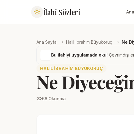
İlahi Sözleri
light_mode
Ana
chevron_right
chevron_right
Ana Sayfa
Halil İbrahim Büyükoruç
Ne Di
Bu ilahiyi uygulamada oku!
Çevrimdışı er
HALIL İBRAHIM BÜYÜKORUÇ
Ne Diyeceğ
visibility
66 Okunma