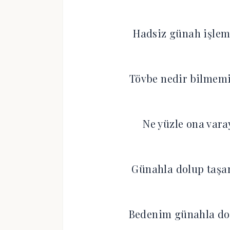
Hadsiz günah işlem
Tövbe nedir bilmem
Ne yüzle ona vara
Günahla dolup taşa
Bedenim günahla dol