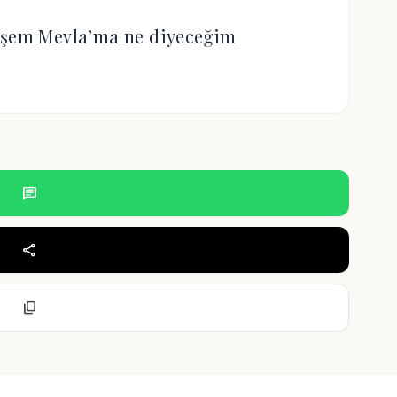
işem Mevla’ma ne diyeceğim
chat
share
content_copy