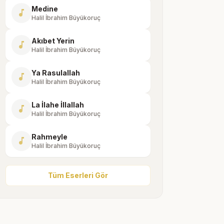
Medine
music_note
Halil İbrahim Büyükoruç
Akıbet Yerin
music_note
Halil İbrahim Büyükoruç
Ya Rasulallah
music_note
Halil İbrahim Büyükoruç
La İlahe İllallah
music_note
Halil İbrahim Büyükoruç
Rahmeyle
music_note
Halil İbrahim Büyükoruç
Tüm Eserleri Gör