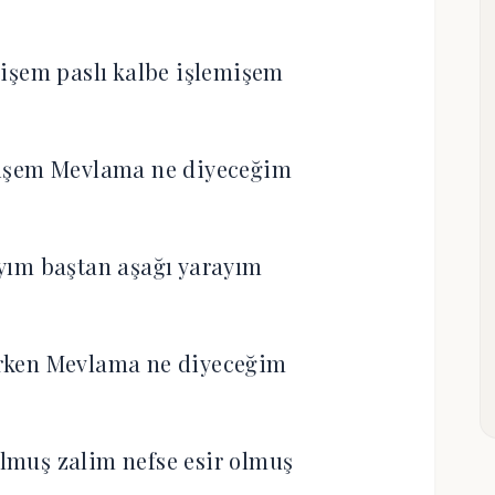
işem paslı kalbe işlemişem
işem Mevlama ne diyeceğim
yım baştan aşağı yarayım
rken Mevlama ne diyeceğim
muş zalim nefse esir olmuş