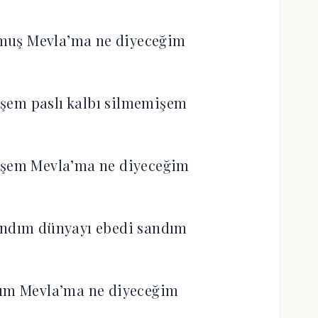
muş Mevla’ma ne diyeceğim
şem paslı kalbı silmemişem
işem Mevla’ma ne diyeceğim
andım dünyayı ebedi sandım
dım Mevla’ma ne diyeceğim