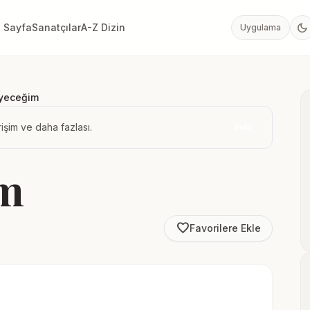
dark_mode
 Sayfa
Sanatçılar
A-Z Dizin
Uygulama
yeceğim
işim ve daha fazlası.
İndir
im
favorite_border
Favorilere Ekle