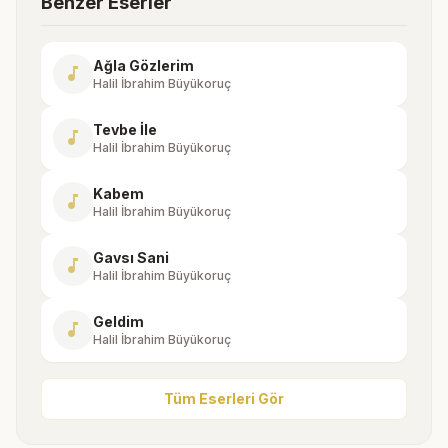
Benzer Eserler
Ağla Gözlerim
music_note
Halil İbrahim Büyükoruç
Tevbe İle
music_note
Halil İbrahim Büyükoruç
Kabem
music_note
Halil İbrahim Büyükoruç
Gavsı Sani
music_note
Halil İbrahim Büyükoruç
Geldim
music_note
Halil İbrahim Büyükoruç
Tüm Eserleri Gör