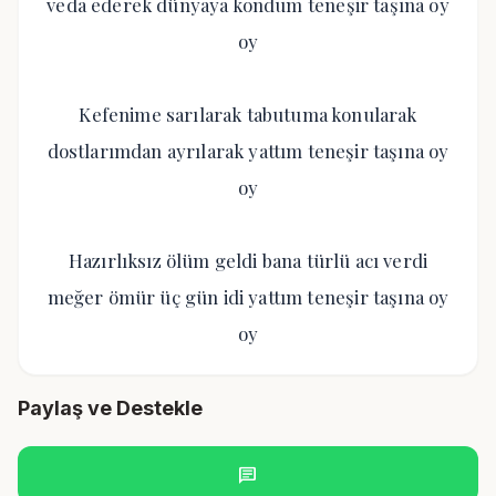
veda ederek dünyaya kondum teneşir taşına oy
oy
Kefenime sarılarak tabutuma konularak
dostlarımdan ayrılarak yattım teneşir taşına oy
oy
Hazırlıksız ölüm geldi bana türlü acı verdi
meğer ömür üç gün idi yattım teneşir taşına oy
oy
Paylaş ve Destekle
chat