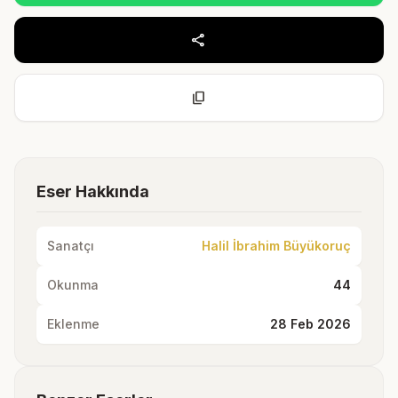
share
content_copy
Eser Hakkında
Sanatçı
Halil İbrahim Büyükoruç
Okunma
44
Eklenme
28 Feb 2026