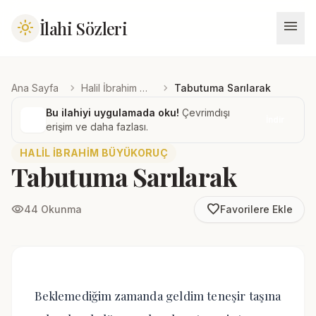
menu
İlahi Sözleri
light_mode
chevron_right
chevron_right
Ana Sayfa
Halil İbrahim Büyükoruç
Tabutuma Sarılarak
Bu ilahiyi uygulamada oku!
Çevrimdışı
İndir
erişim ve daha fazlası.
HALIL İBRAHIM BÜYÜKORUÇ
Tabutuma Sarılarak
favorite_border
visibility
44 Okunma
Favorilere Ekle
Beklemediğim zamanda geldim teneşir taşına