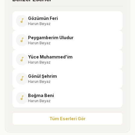
Gözümün Feri
music_note
Harun Beyaz
Peygamberim Uludur
music_note
Harun Beyaz
Yüce Muhammed'im
music_note
Harun Beyaz
Gönül Şehrim
music_note
Harun Beyaz
Boğma Beni
music_note
Harun Beyaz
Tüm Eserleri Gör