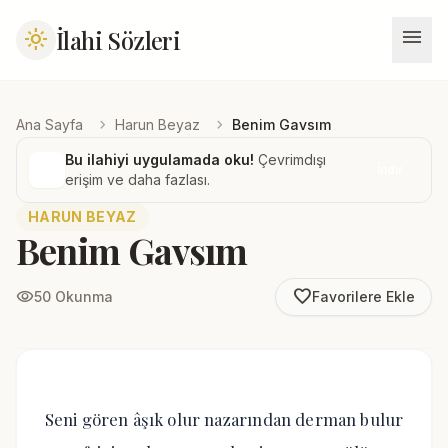
menu
İlahi Sözleri
light_mode
chevron_right
chevron_right
Ana Sayfa
Harun Beyaz
Benim Gavsım
Bu ilahiyi uygulamada oku!
Çevrimdışı
İndir
erişim ve daha fazlası.
HARUN BEYAZ
Benim Gavsım
favorite_border
visibility
50 Okunma
Favorilere Ekle
Seni gören âşık olur nazarından derman bulur