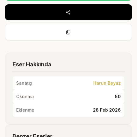
share
content_copy
Eser Hakkında
Sanatçı
Harun Beyaz
Okunma
50
Eklenme
28 Feb 2026
Benzer Eserler