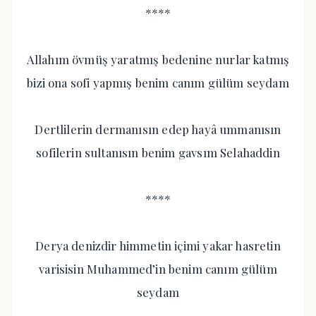
****
Allahım övmüş yaratmış bedenine nurlar katmış
bizi ona sofi yapmış benim canım gülüm seydam
Dertlilerin dermanısın edep hayâ ummanısın
sofilerin sultanısın benim gavsım Selahaddin
****
Derya denizdir himmetin içimi yakar hasretin
varisisin Muhammed’in benim canım gülüm
seydam