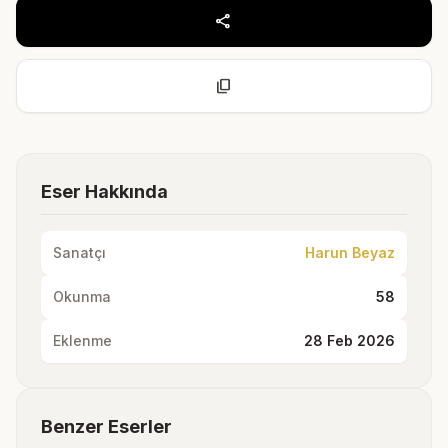
share
content_copy
Eser Hakkında
Sanatçı
Harun Beyaz
Okunma
58
Eklenme
28 Feb 2026
Benzer Eserler