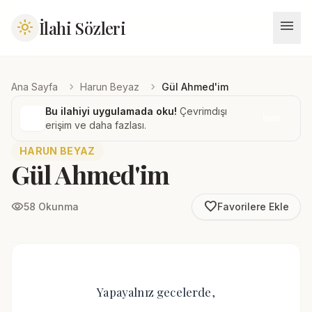
menu
İlahi Sözleri
light_mode
chevron_right
chevron_right
Ana Sayfa
Harun Beyaz
Gül Ahmed'im
Bu ilahiyi uygulamada oku!
Çevrimdışı
İndir
erişim ve daha fazlası.
HARUN BEYAZ
Gül Ahmed'im
favorite_border
visibility
58 Okunma
Favorilere Ekle
Yapayalnız gecelerde,