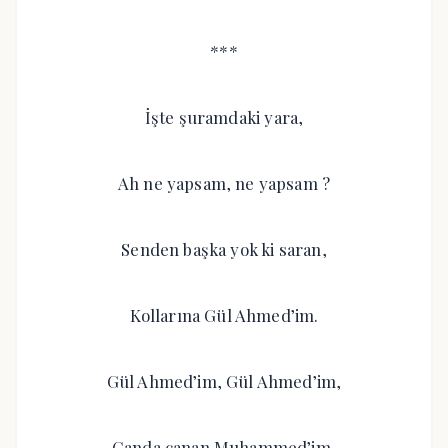
***
İşte şuramdaki yara,
Ah ne yapsam, ne yapsam ?
Senden başka yok ki saran,
Kollarına Gül Ahmed’im.
Gül Ahmed’im, Gül Ahmed’im,
Canda canan Muhammed’im,