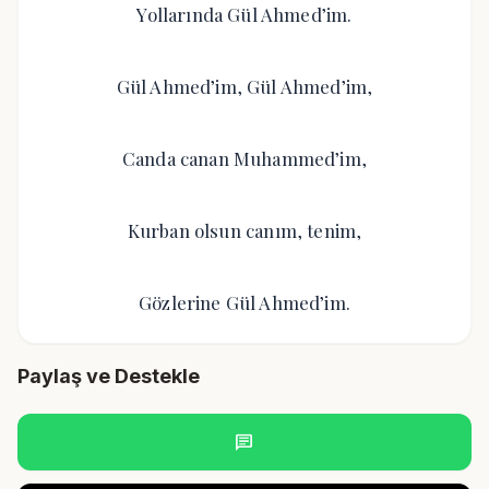
Yollarında Gül Ahmed’im.
Gül Ahmed’im, Gül Ahmed’im,
Canda canan Muhammed’im,
Kurban olsun canım, tenim,
Gözlerine Gül Ahmed’im.
Paylaş ve Destekle
chat