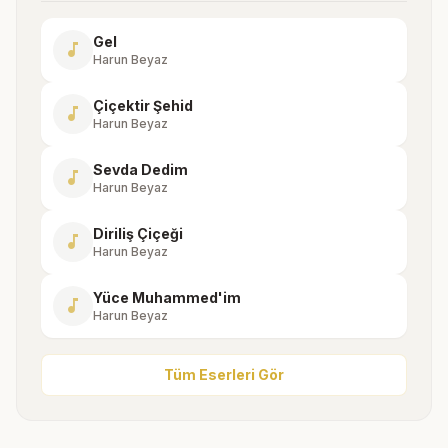
Gel
music_note
Harun Beyaz
Çiçektir Şehid
music_note
Harun Beyaz
Sevda Dedim
music_note
Harun Beyaz
Diriliş Çiçeği
music_note
Harun Beyaz
Yüce Muhammed'im
music_note
Harun Beyaz
Tüm Eserleri Gör