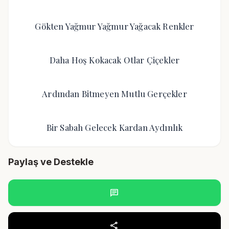
Gökten Yağmur Yağmur Yağacak Renkler
Daha Hoş Kokacak Otlar Çiçekler
Ardından Bitmeyen Mutlu Gerçekler
Bir Sabah Gelecek Kardan Aydınlık
Paylaş ve Destekle
chat
share