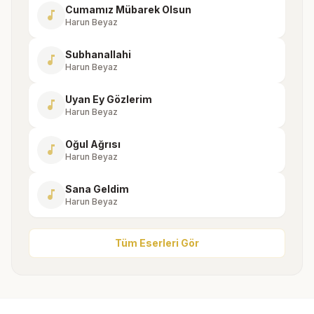
Cumamız Mübarek Olsun
music_note
Harun Beyaz
Subhanallahi
music_note
Harun Beyaz
Uyan Ey Gözlerim
music_note
Harun Beyaz
Oğul Ağrısı
music_note
Harun Beyaz
Sana Geldim
music_note
Harun Beyaz
Tüm Eserleri Gör