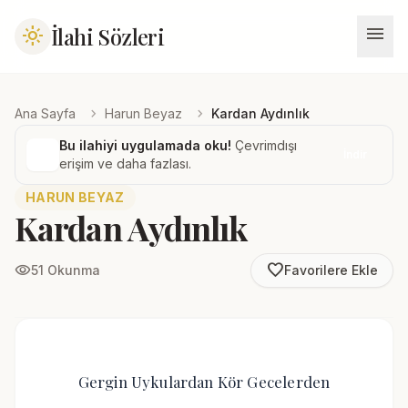
menu
İlahi Sözleri
light_mode
chevron_right
chevron_right
Ana Sayfa
Harun Beyaz
Kardan Aydınlık
Bu ilahiyi uygulamada oku!
Çevrimdışı
İndir
erişim ve daha fazlası.
HARUN BEYAZ
Kardan Aydınlık
favorite_border
visibility
51 Okunma
Favorilere Ekle
Gergin Uykulardan Kör Gecelerden