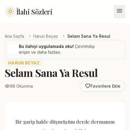
menu
İlahi Sözleri
light_mode
chevron_right
chevron_right
Ana Sayfa
Harun Beyaz
Selam Sana Ya Resul
Bu ilahiyi uygulamada oku!
Çevrimdışı
İndir
erişim ve daha fazlası.
HARUN BEYAZ
Selam Sana Ya Resul
favorite_border
visibility
66 Okunma
Favorilere Ekle
Bir garip halde düşmüşüm derde dermanım