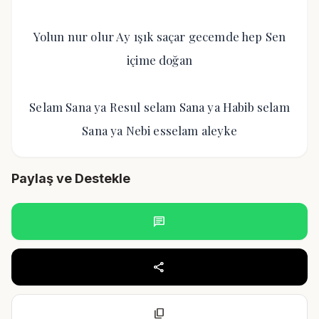
Yolun nur olur Ay ışık saçar gecemde hep Sen
içime doğan
Selam Sana ya Resul selam Sana ya Habib selam
Sana ya Nebi esselam aleyke
Paylaş ve Destekle
chat
share
content_copy