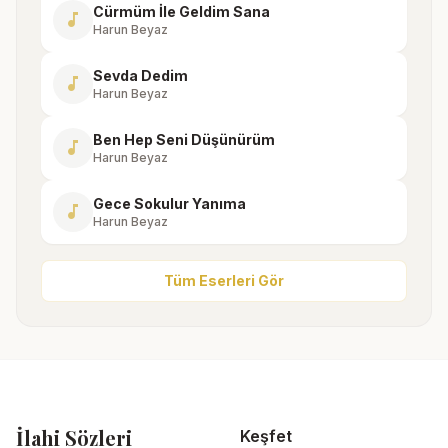
Cürmüm İle Geldim Sana
music_note
Harun Beyaz
Sevda Dedim
music_note
Harun Beyaz
Ben Hep Seni Düşünürüm
music_note
Harun Beyaz
Gece Sokulur Yanıma
music_note
Harun Beyaz
Tüm Eserleri Gör
İlahi Sözleri
Keşfet