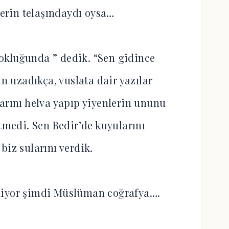
erin telaşındaydı oysa…
“Yokluğunda ” dedik. “Sen gidince
ın uzadıkça, vuslata dair yazılar
arını helva yapıp yiyenlerin ununu
etmedi. Sen Bedir’de kuyularını
biz sularını verdik.
niyor şimdi Müslüman coğrafya….