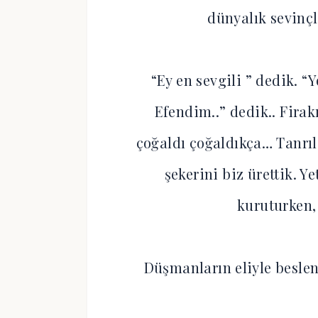
dünyalık sevinçl
“Ey en sevgili ” dedik. 
Efendim..” dedik.. Firak
çoğaldı çoğaldıkça… Tanrıl
şekerini biz ürettik. Y
kuruturken, 
Düşmanların eliyle besle