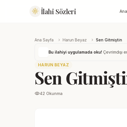
İlahi Sözleri
light_mode
Ana
chevron_right
chevron_right
Ana Sayfa
Harun Beyaz
Sen Gitmiştin
Bu ilahiyi uygulamada oku!
Çevrimdışı er
HARUN BEYAZ
Sen Gitmişt
visibility
42 Okunma