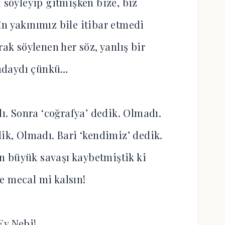
i söyleyip gitmişken bize, biz
n yakınımız bile itibar etmedi
rak söylenen her söz, yanlış bir
daydı çünkü…
. Sonra ‘coğrafya’ dedik. Olmadı.
dik, Olmadı. Bari ‘kendimiz’ dedik.
in büyük savaşı kaybetmiştik ki
e mecal mi kalsın!
Ey Nebi!