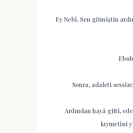
Ey Nebi. Sen gitmiştin ard
Ebube
Sonra, adaleti sessiz
Ardından hayâ gitti, ede
kıymetini y