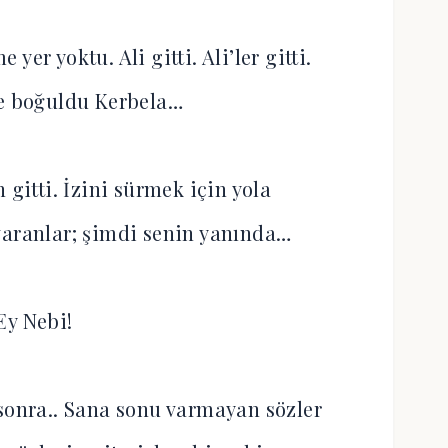
yer yoktu. Ali gitti. Ali’ler gitti.
e boğuldu Kerbela…
 gitti. İzini sürmek için yola
varanlar; şimdi senin yanında…
Ey Nebi!
 sonra.. Sana sonu varmayan sözler