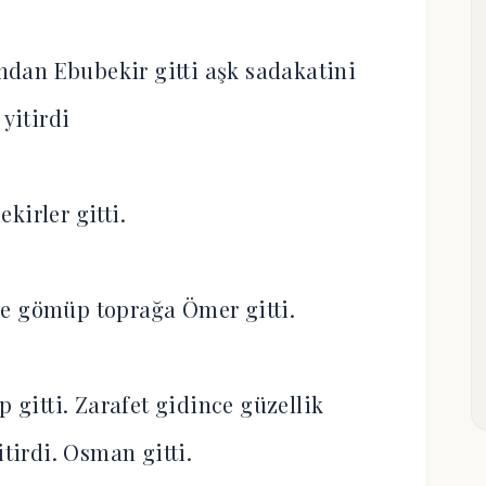
ından Ebubekir gitti aşk sadakatini
yitirdi
kirler gitti.
ce gömüp toprağa Ömer gitti.
p gitti. Zarafet gidince güzellik
itirdi. Osman gitti.