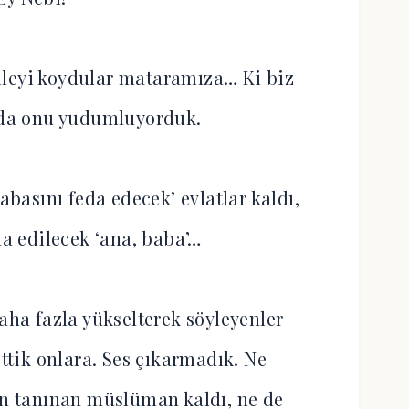
ileyi koydular mataramıza… Ki biz
zda onu yudumluyorduk.
abasını feda edecek’ evlatlar kaldı,
da edilecek ‘ana, baba’…
aha fazla yükselterek söyleyenler
ettik onlara. Ses çıkarmadık. Ne
en tanınan müslüman kaldı, ne de