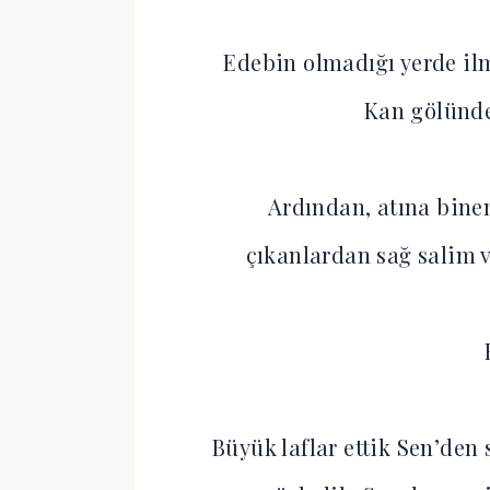
Edebin olmadığı yerde ilme 
Kan gölünd
Ardından, atına binen
çıkanlardan sağ salim 
Büyük laflar ettik Sen’den