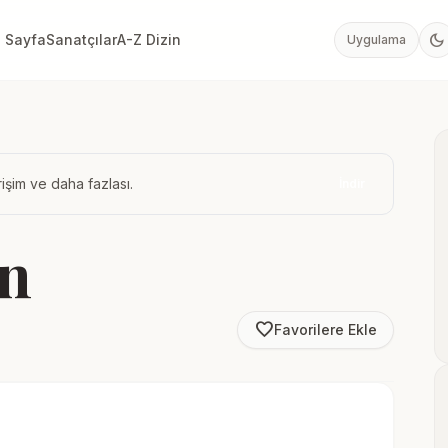
dark_mode
 Sayfa
Sanatçılar
A-Z Dizin
Uygulama
işim ve daha fazlası.
İndir
in
favorite_border
Favorilere Ekle