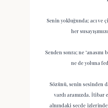
Senin yokluğunda; acı ve ç
her susayışımı
Senden sonra; ne ‘anasını b
ne de yoluna fe
Sözünü, senin sesinden d
vardı aramızda. İtibar 
alnındaki secde izlerind