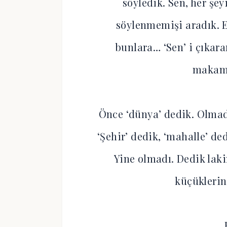
söyledik. Sen, her şey
söylenmemişi aradık. E
bunlara… ‘Sen’ i çıkara
makam
Önce ‘dünya’ dedik. Olmadı
‘Şehir’ dedik, ‘mahalle’ de
Yine olmadı. Dedik lak
küçüklerin