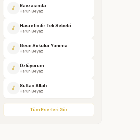
Ravzasında
music_note
Harun Beyaz
Hasretindir Tek Sebebi
music_note
Harun Beyaz
Gece Sokulur Yanıma
music_note
Harun Beyaz
Özlüyorum
music_note
Harun Beyaz
Sultan Allah
music_note
Harun Beyaz
Tüm Eserleri Gör