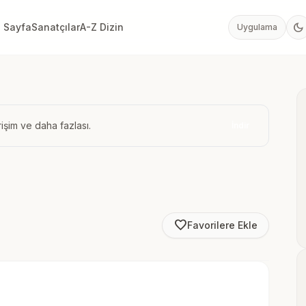
dark_mode
 Sayfa
Sanatçılar
A-Z Dizin
Uygulama
işim ve daha fazlası.
İndir
favorite_border
Favorilere Ekle