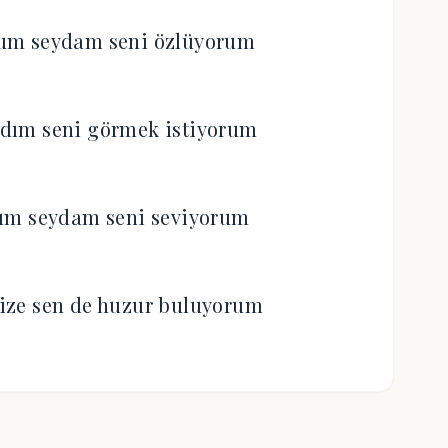
um seydam seni özlüyorum
aldım seni görmek istiyorum
um seydam seni seviyorum
ize sen de huzur buluyorum