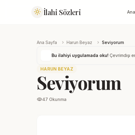
İlahi Sözleri
light_mode
Ana
chevron_right
chevron_right
Ana Sayfa
Harun Beyaz
Seviyorum
Bu ilahiyi uygulamada oku!
Çevrimdışı er
HARUN BEYAZ
Seviyorum
visibility
47 Okunma