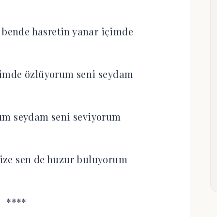
 bende hasretin yanar içimde
imde özlüyorum seni seydam
um seydam seni seviyorum
ize sen de huzur buluyorum
****