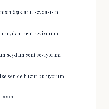
nısın âşıkların sevdasısın
sın seydam seni seviyorum
um seydam seni seviyorum
ize sen de huzur buluyorum
****