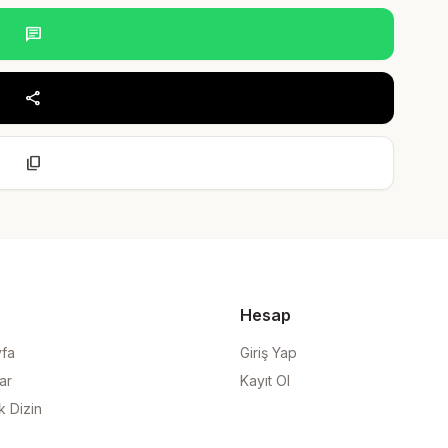
chat
share
content_copy
Hesap
yfa
Giriş Yap
ar
Kayıt Ol
k Dizin