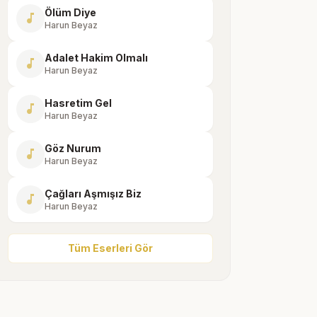
Ölüm Diye
music_note
Harun Beyaz
Adalet Hakim Olmalı
music_note
Harun Beyaz
Hasretim Gel
music_note
Harun Beyaz
Göz Nurum
music_note
Harun Beyaz
Çağları Aşmışız Biz
music_note
Harun Beyaz
Tüm Eserleri Gör