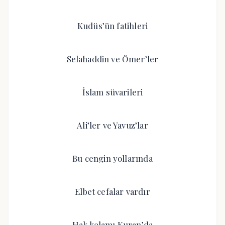
Kudüs’ün fatihleri
Selahaddin ve Ömer’ler
İslam süvarileri
Ali’ler ve Yavuz’lar
Bu cengin yollarında
Elbet cefalar vardır
Hak kelamı Kuran’da