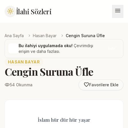
menu
İlahi Sözleri
light_mode
chevron_right
chevron_right
Ana Sayfa
Hasan Bayar
Cengin Suruna Üfle
Bu ilahiyi uygulamada oku!
Çevrimdışı
İndir
erişim ve daha fazlası.
HASAN BAYAR
Cengin Suruna Üfle
favorite_border
visibility
54 Okunma
Favorilere Ekle
İslam hür dür hür yaşar