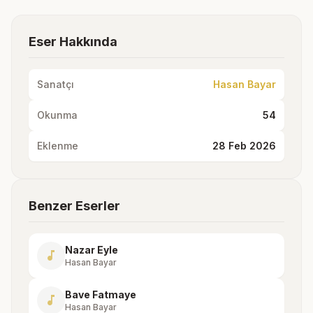
Eser Hakkında
Sanatçı
Hasan Bayar
Okunma
54
Eklenme
28 Feb 2026
Benzer Eserler
Nazar Eyle
music_note
Hasan Bayar
Bave Fatmaye
music_note
Hasan Bayar