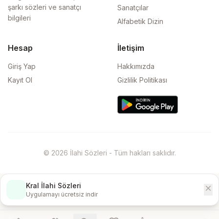
şarkı sözleri ve sanatçı
Sanatçılar
bilgileri
Alfabetik Dizin
Hesap
İletişim
Giriş Yap
Hakkımızda
Kayıt Ol
Gizlilik Politikası
© 2026 İlahi Sözleri - Tüm hakları saklıdır.
Kral İlahi Sözleri
close
İndir
Uygulamayı ücretsiz indir