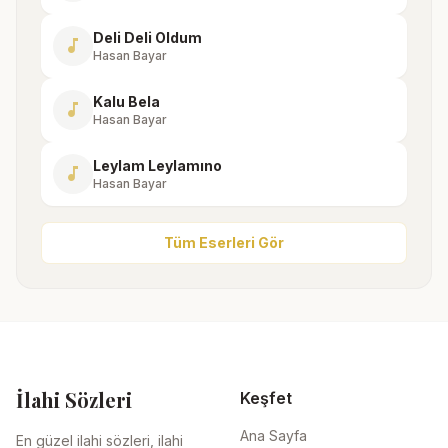
Deli Deli Oldum
music_note
Hasan Bayar
Kalu Bela
music_note
Hasan Bayar
Leylam Leylamıno
music_note
Hasan Bayar
Tüm Eserleri Gör
İlahi Sözleri
Keşfet
Ana Sayfa
En güzel ilahi sözleri, ilahi