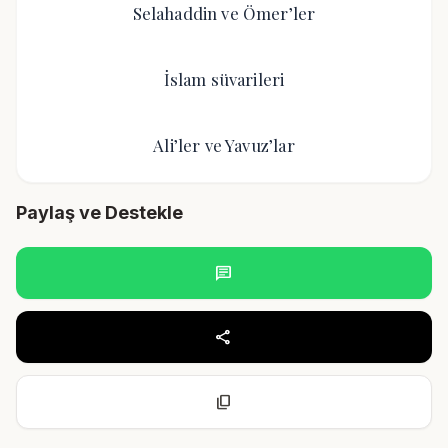
Selahaddin ve Ömer’ler
İslam süvarileri
Ali’ler ve Yavuz’lar
Paylaş ve Destekle
chat
share
content_copy