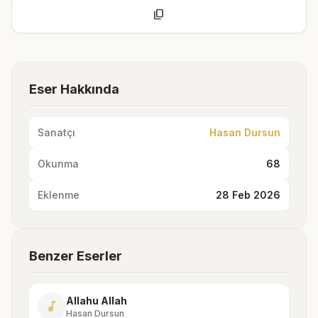
content_copy
Eser Hakkında
Sanatçı
Hasan Dursun
Okunma
68
Eklenme
28 Feb 2026
Benzer Eserler
Allahu Allah
music_note
Hasan Dursun