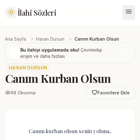
menu
İlahi Sözleri
light_mode
chevron_right
chevron_right
Ana Sayfa
Hasan Dursun
Canım Kurban Olsun
Bu ilahiyi uygulamada oku!
Çevrimdışı
İndir
erişim ve daha fazlası.
HASAN DURSUN
Canım Kurban Olsun
favorite_border
visibility
68 Okunma
Favorilere Ekle
Canım kurban olsun senin yoluna,