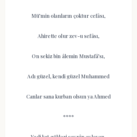
Mü’min olanların çoktur cefâsı,
Ahirette olur zev-u sefâsı,
On sekiz bin âlemin Mustafâ’sı,
Adı güzel, kendi güzel Muhammed
Canlar sana kurban olsun ya Ahmed
****
Yedi kat gökleri seyrân eyleyen,