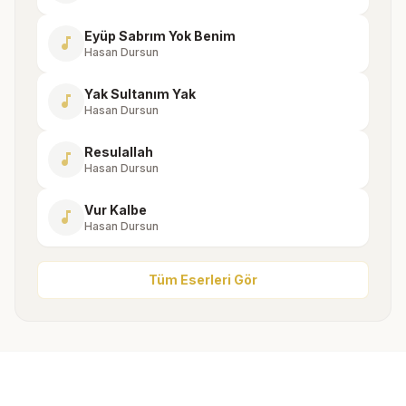
Eyüp Sabrım Yok Benim
music_note
Hasan Dursun
Yak Sultanım Yak
music_note
Hasan Dursun
Resulallah
music_note
Hasan Dursun
Vur Kalbe
music_note
Hasan Dursun
Tüm Eserleri Gör