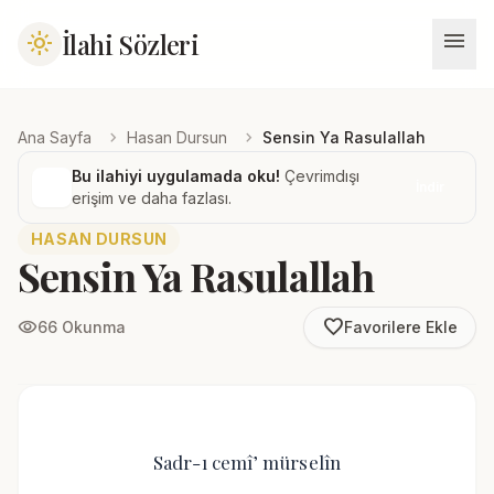
menu
İlahi Sözleri
light_mode
chevron_right
chevron_right
Ana Sayfa
Hasan Dursun
Sensin Ya Rasulallah
Bu ilahiyi uygulamada oku!
Çevrimdışı
İndir
erişim ve daha fazlası.
HASAN DURSUN
Sensin Ya Rasulallah
favorite_border
visibility
66 Okunma
Favorilere Ekle
Sadr-ı cemî’ mürselîn