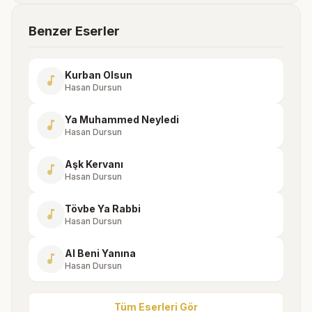
Benzer Eserler
Kurban Olsun
music_note
Hasan Dursun
Ya Muhammed Neyledi
music_note
Hasan Dursun
Aşk Kervanı
music_note
Hasan Dursun
Tövbe Ya Rabbi
music_note
Hasan Dursun
Al Beni Yanına
music_note
Hasan Dursun
Tüm Eserleri Gör