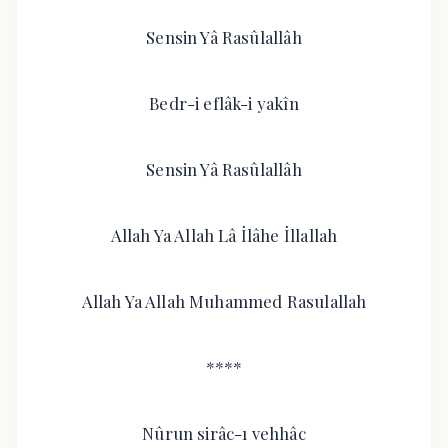
Sensin Yâ Rasûlallâh
Bedr-i eflâk-i yakîn
Sensin Yâ Rasûlallâh
Allah Ya Allah Lâ İlâhe İllallah
Allah Ya Allah Muhammed Rasulallah
****
Nûrun sirâc-ı vehhâc