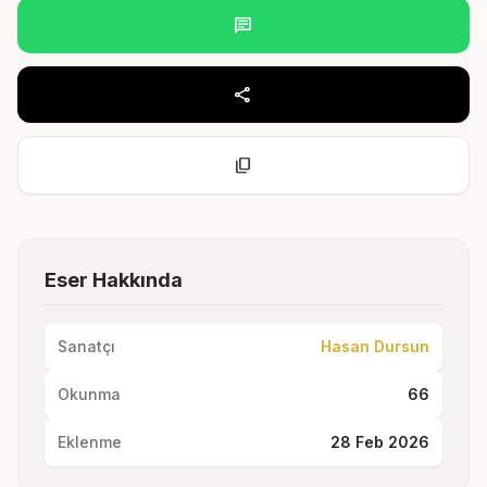
chat
share
content_copy
Eser Hakkında
Sanatçı
Hasan Dursun
Okunma
66
Eklenme
28 Feb 2026