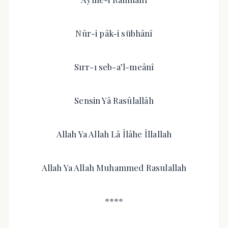
Nûr-i pâk-i sübhânî
Sırr-ı seb-a’l-meânî
Sensin Yâ Rasûlallâh
Allah Ya Allah Lâ İlâhe İllallah
Allah Ya Allah Muhammed Rasulallah
****