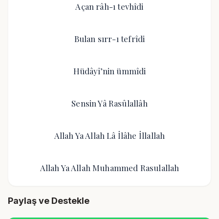
Açan râh-ı tevhîdi
Bulan sırr-ı tefrîdi
Hüdâyî’nin ümmîdi
Sensin Yâ Rasûlallâh
Allah Ya Allah Lâ İlâhe İllallah
Allah Ya Allah Muhammed Rasulallah
Paylaş ve Destekle