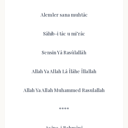
Alemler sana muhtâc
Sâhib-i tâc u mi’râc
Sensin Yâ Rasûlallâh
Allah Ya Allah Lâ İlâhe İllallah
Allah Ya Allah Muhammed Rasulallah
****
Ayîne-i Rahmânî