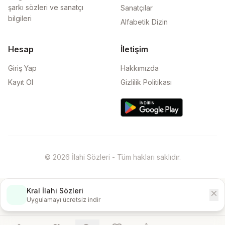
şarkı sözleri ve sanatçı
Sanatçılar
bilgileri
Alfabetik Dizin
Hesap
İletişim
Giriş Yap
Hakkımızda
Kayıt Ol
Gizlilik Politikası
© 2026 İlahi Sözleri - Tüm hakları saklıdır.
Kral İlahi Sözleri
close
İndir
Uygulamayı ücretsiz indir