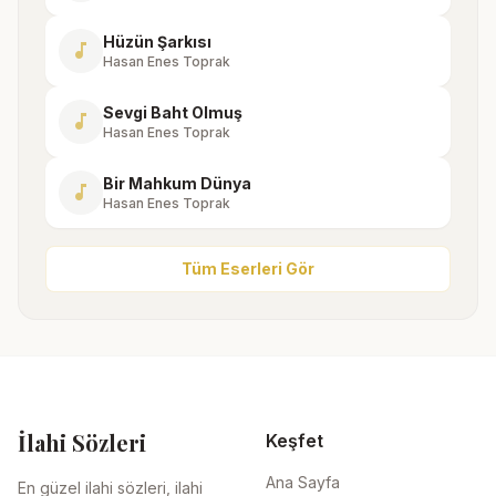
Hüzün Şarkısı
music_note
Hasan Enes Toprak
Sevgi Baht Olmuş
music_note
Hasan Enes Toprak
Bir Mahkum Dünya
music_note
Hasan Enes Toprak
Tüm Eserleri Gör
İlahi Sözleri
Keşfet
Ana Sayfa
En güzel ilahi sözleri, ilahi