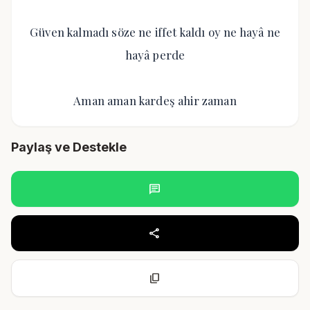
Güven kalmadı söze ne iffet kaldı oy ne hayâ ne
hayâ perde
Aman aman kardeş ahir zaman
Paylaş ve Destekle
chat
share
content_copy