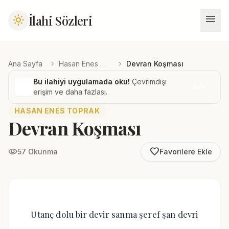
menu
İlahi Sözleri
light_mode
chevron_right
chevron_right
Ana Sayfa
Hasan Enes Toprak
Devran Koşması
Bu ilahiyi uygulamada oku!
Çevrimdışı
İndir
erişim ve daha fazlası.
HASAN ENES TOPRAK
Devran Koşması
favorite_border
visibility
57 Okunma
Favorilere Ekle
Utanç dolu bir devir sanma şeref şan devri