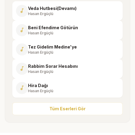
Veda Hutbesi(Devamı)
music_note
Hasan Ergüçlü
Beni Efendime Götürün
music_note
Hasan Ergüçlü
Tez Gidelim Medine'ye
music_note
Hasan Ergüçlü
Rabbim Sorar Hesabını
music_note
Hasan Ergüçlü
Hira Dağı
music_note
Hasan Ergüçlü
Tüm Eserleri Gör