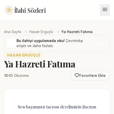
menu
İlahi Sözleri
light_mode
chevron_right
chevron_right
Ana Sayfa
Hasan Ergüçlü
Ya Hazreti Fatıma
Bu ilahiyi uygulamada oku!
Çevrimdışı
İndir
erişim ve daha fazlası.
HASAN ERGÜÇLÜ
Ya Hazreti Fatıma
favorite_border
visibility
65 Okunma
Favorilere Ekle
Sen başımızın tacısın derdimizin ilacısın