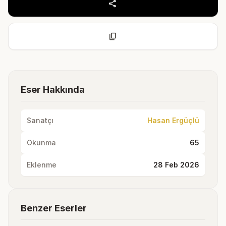
share
content_copy
Eser Hakkında
Sanatçı
Hasan Ergüçlü
Okunma
65
Eklenme
28 Feb 2026
Benzer Eserler