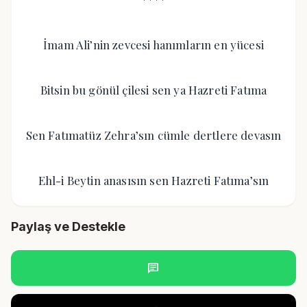
İmam Ali’nin zevcesi hanımların en yücesi
Bitsin bu gönül çilesi sen ya Hazreti Fatıma
Sen Fatımatüz Zehra’sın cümle dertlere devasın
Ehl-i Beytin anasısın sen Hazreti Fatıma’sın
Paylaş ve Destekle
chat