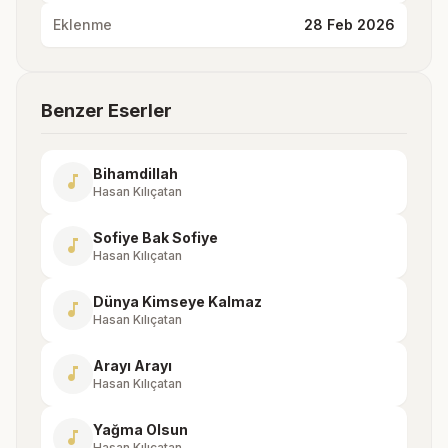
Eklenme
28 Feb 2026
Benzer Eserler
Bihamdillah
music_note
Hasan Kılıçatan
Sofiye Bak Sofiye
music_note
Hasan Kılıçatan
Dünya Kimseye Kalmaz
music_note
Hasan Kılıçatan
Arayı Arayı
music_note
Hasan Kılıçatan
Yağma Olsun
music_note
Hasan Kılıçatan