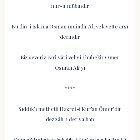
nur-u mübindir
Bu din-i Islama Osman muindir Ali velayette arşı
derindir
Biz severiz çari yâri veliyi Ebubekir Ömer
Osman Ali’yi
****
Sıddık’ı methetti Hazret-i Kur’an Ömer’dir
dezgâh-ı der ya ban
Osman’dır hakkıyla kâtib-i Kur’an livadardır Ali