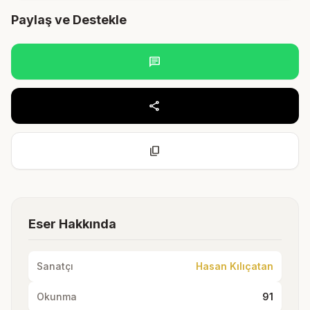
Paylaş ve Destekle
chat
share
content_copy
Eser Hakkında
Sanatçı
Hasan Kılıçatan
Okunma
91