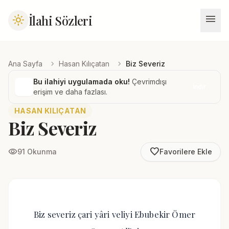
menu
İlahi Sözleri
light_mode
chevron_right
chevron_right
Ana Sayfa
Hasan Kılıçatan
Biz Severiz
Bu ilahiyi uygulamada oku!
Çevrimdışı
İndir
erişim ve daha fazlası.
HASAN KILIÇATAN
Biz Severiz
favorite_border
visibility
91 Okunma
Favorilere Ekle
Biz severiz çari yâri veliyi Ebubekir Ömer