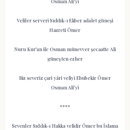
Osman Ali’yi
Veliler serveri Sıddık-ı Ekber adalet güneşi
Hazreti Ömer
Nuru Kur’an ile Osman münevver şecaatte Ali
güneşten ezher
Biz severiz çari yâri veliyi Ebubekir Ömer
Osman Ali’yi
****
Sevenler Sıddık-ı Hakka velidir Ömer bu İslama