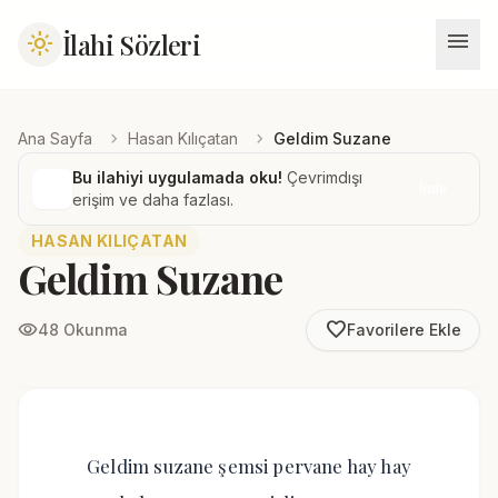
menu
İlahi Sözleri
light_mode
chevron_right
chevron_right
Ana Sayfa
Hasan Kılıçatan
Geldim Suzane
Bu ilahiyi uygulamada oku!
Çevrimdışı
İndir
erişim ve daha fazlası.
HASAN KILIÇATAN
Geldim Suzane
favorite_border
visibility
48 Okunma
Favorilere Ekle
Geldim suzane şemsi pervane hay hay