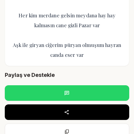
Her kim merdane gelsin meydana hay hay
kalmasın cane gizli Pazar var
Aşk ile giryan ciğerim püryan olmuşum hayran
canda eser var
Paylaş ve Destekle
chat
share
content_copy