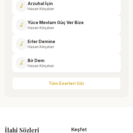
Arzuhal İçin
music_note
Hasan Kılıçatan
Yüce Mevlam Güç Ver Bize
music_note
Hasan Kılıçatan
Erler Demine
music_note
Hasan Kılıçatan
Bir Dem
music_note
Hasan Kılıçatan
Tüm Eserleri Gör
İlahi Sözleri
Keşfet