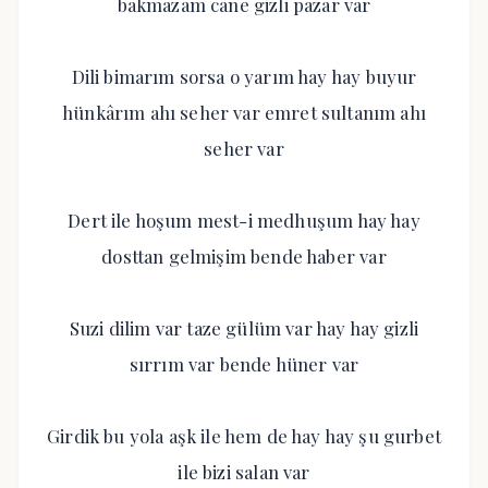
bakmazam cane gizli pazar var
Dili bimarım sorsa o yarım hay hay buyur
hünkârım ahı seher var emret sultanım ahı
seher var
Dert ile hoşum mest-i medhuşum hay hay
dosttan gelmişim bende haber var
Suzi dilim var taze gülüm var hay hay gizli
sırrım var bende hüner var
Girdik bu yola aşk ile hem de hay hay şu gurbet
ile bizi salan var