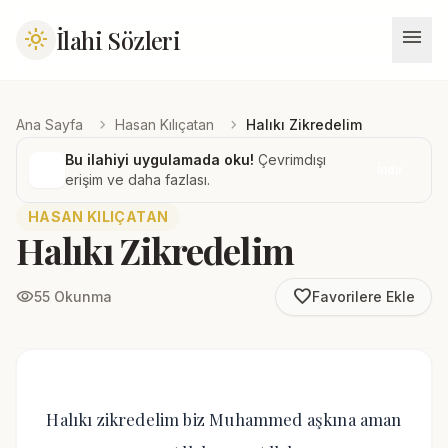
menu
İlahi Sözleri
light_mode
chevron_right
chevron_right
Ana Sayfa
Hasan Kılıçatan
Halıkı Zikredelim
Bu ilahiyi uygulamada oku!
Çevrimdışı
İndir
erişim ve daha fazlası.
HASAN KILIÇATAN
Halıkı Zikredelim
favorite_border
visibility
55 Okunma
Favorilere Ekle
Halıkı zikredelim biz Muhammed aşkına aman