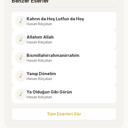
Benzer Eserler
Kahrın da Hoş Lutfun da Hoş
music_note
Hasan Kılıçatan
Allahım Allah
music_note
Hasan Kılıçatan
Bismillahirrahmanirrahim
music_note
Hasan Kılıçatan
Yanıp Dönelim
music_note
Hasan Kılıçatan
Ya Olduğun Gibi Görün
music_note
Hasan Kılıçatan
Tüm Eserleri Gör