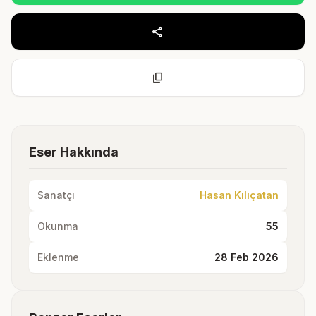
share
content_copy
Eser Hakkında
Sanatçı
Hasan Kılıçatan
Okunma
55
Eklenme
28 Feb 2026