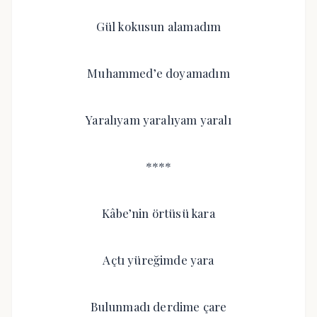
Gül kokusun alamadım
Muhammed’e doyamadım
Yaralıyam yaralıyam yaralı
****
Kâbe’nin örtüsü kara
Açtı yüreğimde yara
Bulunmadı derdime çare