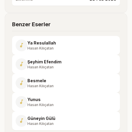
Benzer Eserler
Ya Resulallah
music_note
Hasan Kılıçatan
Şeyhim Efendim
music_note
Hasan Kılıçatan
Besmele
music_note
Hasan Kılıçatan
Yunus
music_note
Hasan Kılıçatan
Güneyin Gülü
music_note
Hasan Kılıçatan