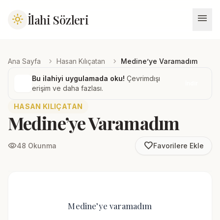
menu
İlahi Sözleri
light_mode
chevron_right
chevron_right
Ana Sayfa
Hasan Kılıçatan
Medine’ye Varamadım
Bu ilahiyi uygulamada oku!
Çevrimdışı
İndir
erişim ve daha fazlası.
HASAN KILIÇATAN
Medine’ye Varamadım
favorite_border
visibility
48 Okunma
Favorilere Ekle
Medine’ye varamadım